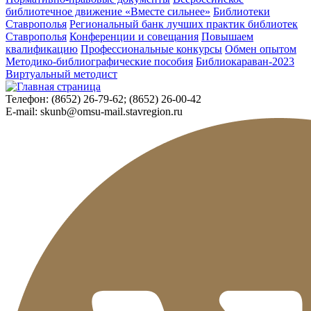
библиотечное движение «Вместе сильнее»
Библиотеки
Ставрополья
Региональный банк лучших практик библиотек
Ставрополья
Конференции и совещания
Повышаем
квалификацию
Профессиональные конкурсы
Обмен опытом
Методико-библиографические пособия
Библиокараван-2023
Виртуальный методист
Телефон:
(8652) 26-79-62; (8652) 26-00-42
E-mail:
skunb@omsu-mail.stavregion.ru