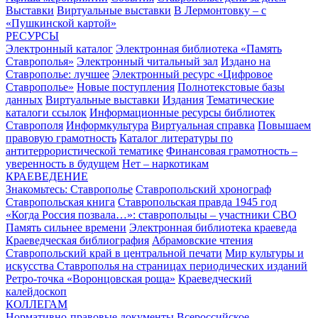
Выставки
Виртуальные выставки
В Лермонтовку – с
«Пушкинской картой»
РЕСУРСЫ
Электронный каталог
Электронная библиотека «Память
Ставрополья»
Электронный читальный зал
Издано на
Ставрополье: лучшее
Электронный ресурс «Цифровое
Ставрополье»
Новые поступления
Полнотекстовые базы
данных
Виртуальные выставки
Издания
Тематические
каталоги ссылок
Информационные ресурсы библиотек
Ставрополя
Информкультура
Виртуальная справка
Повышаем
правовую грамотность
Каталог литературы по
антитеррористической тематике
Финансовая грамотность –
уверенность в будущем
Нет – наркотикам
КРАЕВЕДЕНИЕ
Знакомьтесь: Ставрополье
Ставропольский хронограф
Ставропольская книга
Ставропольская правда 1945 год
«Когда Россия позвала…»: ставропольцы – участники СВО
Память сильнее времени
Электронная библиотека краеведа
Краеведческая библиография
Абрамовские чтения
Ставропольский край в центральной печати
Мир культуры и
искусства Ставрополья на страницах периодических изданий
Ретро-точка «Воронцовская роща»
Краеведческий
калейдоскоп
КОЛЛЕГАМ
Нормативно-правовые документы
Всероссийское