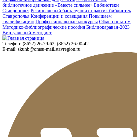
библиотечное движение «Вместе сильнее»
Библиотеки
Ставрополья
Региональный банк лучших практик библиотек
Ставрополья
Конференции и совещания
Повышаем
квалификацию
Профессиональные конкурсы
Обмен опытом
Методико-библиографические пособия
Библиокараван-2023
Виртуальный методист
Телефон:
(8652) 26-79-62; (8652) 26-00-42
E-mail:
skunb@omsu-mail.stavregion.ru