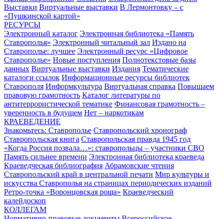
Выставки
Виртуальные выставки
В Лермонтовку – с
«Пушкинской картой»
РЕСУРСЫ
Электронный каталог
Электронная библиотека «Память
Ставрополья»
Электронный читальный зал
Издано на
Ставрополье: лучшее
Электронный ресурс «Цифровое
Ставрополье»
Новые поступления
Полнотекстовые базы
данных
Виртуальные выставки
Издания
Тематические
каталоги ссылок
Информационные ресурсы библиотек
Ставрополя
Информкультура
Виртуальная справка
Повышаем
правовую грамотность
Каталог литературы по
антитеррористической тематике
Финансовая грамотность –
уверенность в будущем
Нет – наркотикам
КРАЕВЕДЕНИЕ
Знакомьтесь: Ставрополье
Ставропольский хронограф
Ставропольская книга
Ставропольская правда 1945 год
«Когда Россия позвала…»: ставропольцы – участники СВО
Память сильнее времени
Электронная библиотека краеведа
Краеведческая библиография
Абрамовские чтения
Ставропольский край в центральной печати
Мир культуры и
искусства Ставрополья на страницах периодических изданий
Ретро-точка «Воронцовская роща»
Краеведческий
калейдоскоп
КОЛЛЕГАМ
Нормативно-правовые документы
Всероссийское