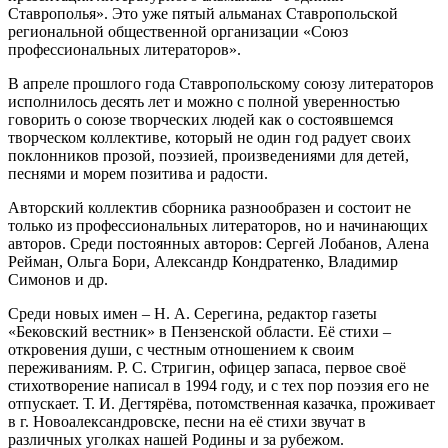
Ставрополья». Это уже пятый альманах Ставропольской
региональной общественной организации «Союз
профессиональных литераторов».
В апреле прошлого года Ставропольскому союзу литераторов
исполнилось десять лет и можно с полной уверенностью
говорить о союзе творческих людей как о состоявшемся
творческом коллективе, который не один год радует своих
поклонников прозой, поэзией, произведениями для детей,
песнями и морем позитива и радости.
Авторский коллектив сборника разнообразен и состоит не
только из профессиональных литераторов, но и начинающих
авторов. Среди постоянных авторов: Сергей Лобанов, Алена
Рейман, Ольга Бори, Александр Кондратенко, Владимир
Симонов и др.
Среди новых имен – Н. А. Серегина, редактор газеты
«Бековский вестник» в Пензенской области. Её стихи –
откровения души, с честным отношением к своим
переживаниям. Р. С. Стригин, офицер запаса, первое своё
стихотворение написал в 1994 году, и с тех пор поэзия его не
отпускает. Т. И. Дегтярёва, потомственная казачка, проживает
в г. Новоалександровске, песни на её стихи звучат в
различных уголках нашей Родины и за рубежом.