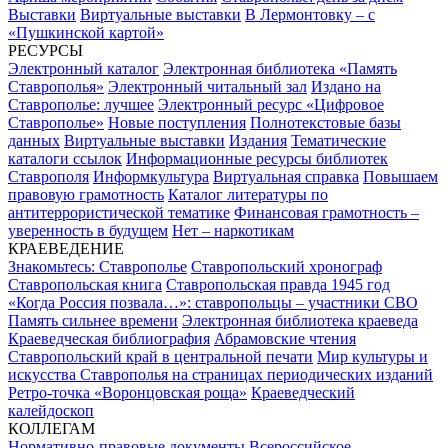
Выставки
Виртуальные выставки
В Лермонтовку – с
«Пушкинской картой»
РЕСУРСЫ
Электронный каталог
Электронная библиотека «Память
Ставрополья»
Электронный читальный зал
Издано на
Ставрополье: лучшее
Электронный ресурс «Цифровое
Ставрополье»
Новые поступления
Полнотекстовые базы
данных
Виртуальные выставки
Издания
Тематические
каталоги ссылок
Информационные ресурсы библиотек
Ставрополя
Информкультура
Виртуальная справка
Повышаем
правовую грамотность
Каталог литературы по
антитеррористической тематике
Финансовая грамотность –
уверенность в будущем
Нет – наркотикам
КРАЕВЕДЕНИЕ
Знакомьтесь: Ставрополье
Ставропольский хронограф
Ставропольская книга
Ставропольская правда 1945 год
«Когда Россия позвала…»: ставропольцы – участники СВО
Память сильнее времени
Электронная библиотека краеведа
Краеведческая библиография
Абрамовские чтения
Ставропольский край в центральной печати
Мир культуры и
искусства Ставрополья на страницах периодических изданий
Ретро-точка «Воронцовская роща»
Краеведческий
калейдоскоп
КОЛЛЕГАМ
Нормативно-правовые документы
Всероссийское