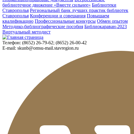
библиотечное движение «Вместе сильнее»
Библиотеки
Ставрополья
Региональный банк лучших практик библиотек
Ставрополья
Конференции и совещания
Повышаем
квалификацию
Профессиональные конкурсы
Обмен опытом
Методико-библиографические пособия
Библиокараван-2023
Виртуальный методист
Телефон:
(8652) 26-79-62; (8652) 26-00-42
E-mail:
skunb@omsu-mail.stavregion.ru