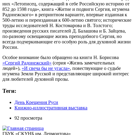
них «Летописец, содержащий в себе Российскую историю от
852 до 1598 года», книга «Житие и подвиги Сергия, игумена
Радонежского» в репринтном варианте, впервые изданная к
500-летию и переизданная к 600-летию святого; исторические
труды исследователей Н. Костомарова и В. Толстого;
произведения русских писателей Д. Балашова и Б. Зайцева,
по-разному освещающие жизнь преподобного Сергия, но
всегда подчеркивающие его особую роль для духовной жизни
России.
Особое внимание было обращено на книги Н. Борисова
«Сергий Радонежский»
(серия «Жизнь замечательных
людей»),
«И свеча бы не угасла»
, повествующие о судьбе
игумена Земли Русской и представляющие широкий интерес
для любителей духовной прозы.
Теги:
День Крещения Руси
Книжно-иллюстративная выставка
92 просмотра
ГБУК «СКУНБ им. Лермонтова»