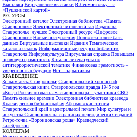
Выставки
Виртуальные выставки
В Лермонтовку – с
«Пушкинской картой»
РЕСУРСЫ
Электронный каталог
Электронная библиотека «Память
Ставрополья»
Электронный читальный зал
Издано на
Ставрополье: лучшее
Электронный ресурс «Цифровое
Ставрополье»
Новые поступления
Полнотекстовые базы
данных
Виртуальные выставки
Издания
Тематические
каталоги ссылок
Информационные ресурсы библиотек
Ставрополя
Информкультура
Виртуальная справка
Повышаем
правовую грамотность
Каталог литературы по
антитеррористической тематике
Финансовая грамотность –
уверенность в будущем
Нет – наркотикам
КРАЕВЕДЕНИЕ
Знакомьтесь: Ставрополье
Ставропольский хронограф
Ставропольская книга
Ставропольская правда 1945 год
«Когда Россия позвала…»: ставропольцы – участники СВО
Память сильнее времени
Электронная библиотека краеведа
Краеведческая библиография
Абрамовские чтения
Ставропольский край в центральной печати
Мир культуры и
искусства Ставрополья на страницах периодических изданий
Ретро-точка «Воронцовская роща»
Краеведческий
калейдоскоп
КОЛЛЕГАМ
Нормативно-правовые документы
Всероссийское