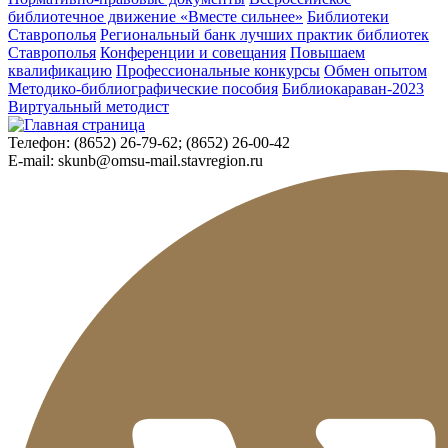
библиотечное движение «Вместе сильнее»
Библиотеки
Ставрополья
Региональный банк лучших практик библиотек
Ставрополья
Конференции и совещания
Повышаем
квалификацию
Профессиональные конкурсы
Обмен опытом
Методико-библиографические пособия
Библиокараван-2023
Виртуальный методист
Телефон:
(8652) 26-79-62; (8652) 26-00-42
E-mail:
skunb@omsu-mail.stavregion.ru