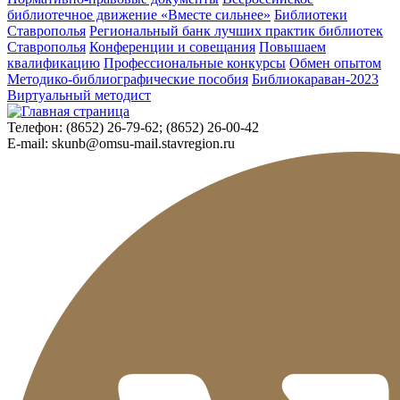
библиотечное движение «Вместе сильнее»
Библиотеки
Ставрополья
Региональный банк лучших практик библиотек
Ставрополья
Конференции и совещания
Повышаем
квалификацию
Профессиональные конкурсы
Обмен опытом
Методико-библиографические пособия
Библиокараван-2023
Виртуальный методист
Телефон:
(8652) 26-79-62; (8652) 26-00-42
E-mail:
skunb@omsu-mail.stavregion.ru