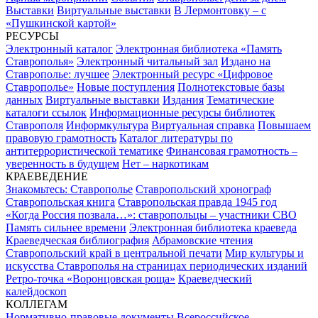
Выставки
Виртуальные выставки
В Лермонтовку – с
«Пушкинской картой»
РЕСУРСЫ
Электронный каталог
Электронная библиотека «Память
Ставрополья»
Электронный читальный зал
Издано на
Ставрополье: лучшее
Электронный ресурс «Цифровое
Ставрополье»
Новые поступления
Полнотекстовые базы
данных
Виртуальные выставки
Издания
Тематические
каталоги ссылок
Информационные ресурсы библиотек
Ставрополя
Информкультура
Виртуальная справка
Повышаем
правовую грамотность
Каталог литературы по
антитеррористической тематике
Финансовая грамотность –
уверенность в будущем
Нет – наркотикам
КРАЕВЕДЕНИЕ
Знакомьтесь: Ставрополье
Ставропольский хронограф
Ставропольская книга
Ставропольская правда 1945 год
«Когда Россия позвала…»: ставропольцы – участники СВО
Память сильнее времени
Электронная библиотека краеведа
Краеведческая библиография
Абрамовские чтения
Ставропольский край в центральной печати
Мир культуры и
искусства Ставрополья на страницах периодических изданий
Ретро-точка «Воронцовская роща»
Краеведческий
калейдоскоп
КОЛЛЕГАМ
Нормативно-правовые документы
Всероссийское