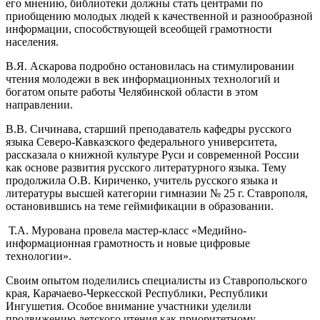
его мнению, библиотеки должны стать центрами по
приобщению молодых людей к качественной и разнообразной
информации, способствующей всеобщей грамотности
населения.
В.Я. Аскарова подробно остановилась на стимулировании
чтения молодежи в век информационных технологий и
богатом опыте работы Челябинской области в этом
направлении.
В.В. Сичинава, старший преподаватель кафедры русского
языка Северо-Кавказского федерального университета,
рассказала о книжной культуре Руси и современной России
как основе развития русского литературного языка. Тему
продолжила О.В. Кириченко, учитель русского языка и
литературы высшей категории гимназии № 25 г. Ставрополя,
остановившись на теме геймификации в образовании.
Т.А. Мурована провела мастер-класс «Медийно-
информационная грамотность и новые цифровые
технологии».
Своим опытом поделились специалисты из Ставропольского
края, Карачаево-Черкесской Республики, Республики
Ингушетия. Особое внимание участники уделили
продвижению детского чтения как приоритетному