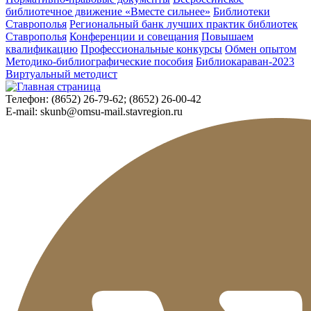
библиотечное движение «Вместе сильнее»
Библиотеки
Ставрополья
Региональный банк лучших практик библиотек
Ставрополья
Конференции и совещания
Повышаем
квалификацию
Профессиональные конкурсы
Обмен опытом
Методико-библиографические пособия
Библиокараван-2023
Виртуальный методист
Телефон:
(8652) 26-79-62; (8652) 26-00-42
E-mail:
skunb@omsu-mail.stavregion.ru