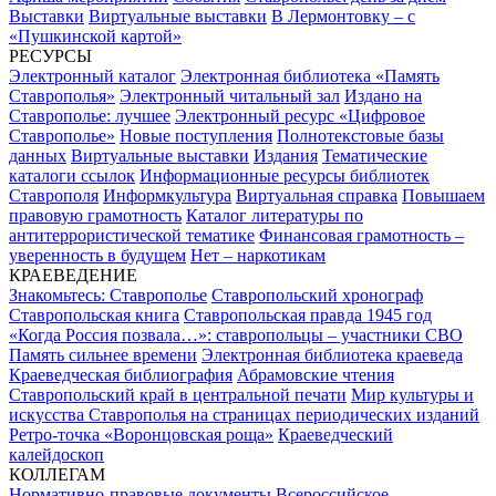
Выставки
Виртуальные выставки
В Лермонтовку – с
«Пушкинской картой»
РЕСУРСЫ
Электронный каталог
Электронная библиотека «Память
Ставрополья»
Электронный читальный зал
Издано на
Ставрополье: лучшее
Электронный ресурс «Цифровое
Ставрополье»
Новые поступления
Полнотекстовые базы
данных
Виртуальные выставки
Издания
Тематические
каталоги ссылок
Информационные ресурсы библиотек
Ставрополя
Информкультура
Виртуальная справка
Повышаем
правовую грамотность
Каталог литературы по
антитеррористической тематике
Финансовая грамотность –
уверенность в будущем
Нет – наркотикам
КРАЕВЕДЕНИЕ
Знакомьтесь: Ставрополье
Ставропольский хронограф
Ставропольская книга
Ставропольская правда 1945 год
«Когда Россия позвала…»: ставропольцы – участники СВО
Память сильнее времени
Электронная библиотека краеведа
Краеведческая библиография
Абрамовские чтения
Ставропольский край в центральной печати
Мир культуры и
искусства Ставрополья на страницах периодических изданий
Ретро-точка «Воронцовская роща»
Краеведческий
калейдоскоп
КОЛЛЕГАМ
Нормативно-правовые документы
Всероссийское