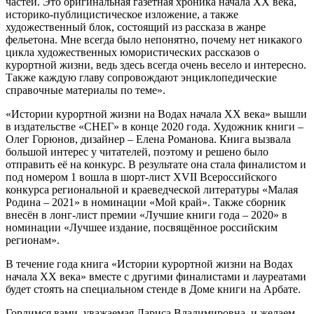
частей. Это оригинальная газетная хроника начала ХХ века,
историко-публицистическое изложение, а также
художественный блок, состоящий из рассказа в жанре
фельетона. Мне всегда было непонятно, почему нет никакого
цикла художественных юмористических рассказов о
курортной жизни, ведь здесь всегда очень весело и интересно.
Также каждую главу сопровождают энциклопедические
справочные материалы по теме».
«Истории курортной жизни на Водах начала ХХ века» вышли
в издательстве «СНЕГ» в конце 2020 года. Художник книги –
Олег Горюнов, дизайнер – Елена Романова. Книга вызвала
большой интерес у читателей, поэтому и решено было
отправить её на конкурс. В результате она стала финалистом и
под номером 1 вошла в шорт-лист XVII Всероссийского
конкурса региональной и краеведческой литературы «Малая
Родина – 2021» в номинации «Мой край». Также сборник
внесён в лонг-лист премии «Лучшие книги года – 2020» в
номинации «Лучшее издание, посвящённое российским
регионам».
В течение года книга «Истории курортной жизни на Водах
начала ХХ века» вместе с другими финалистами и лауреатами
будет стоять на специальном стенде в Доме книги на Арбате.
Гордимся вами, уважаемая Лариса Владимировна, и желаем