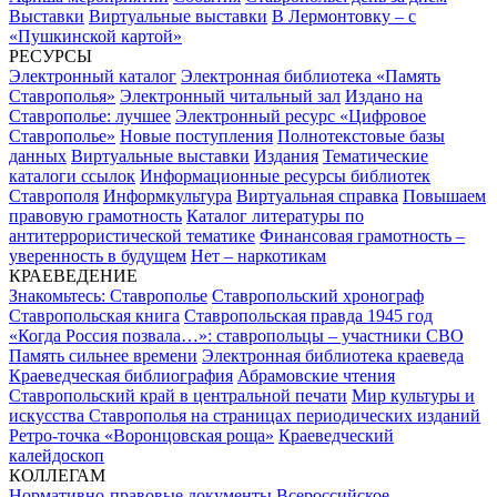
Выставки
Виртуальные выставки
В Лермонтовку – с
«Пушкинской картой»
РЕСУРСЫ
Электронный каталог
Электронная библиотека «Память
Ставрополья»
Электронный читальный зал
Издано на
Ставрополье: лучшее
Электронный ресурс «Цифровое
Ставрополье»
Новые поступления
Полнотекстовые базы
данных
Виртуальные выставки
Издания
Тематические
каталоги ссылок
Информационные ресурсы библиотек
Ставрополя
Информкультура
Виртуальная справка
Повышаем
правовую грамотность
Каталог литературы по
антитеррористической тематике
Финансовая грамотность –
уверенность в будущем
Нет – наркотикам
КРАЕВЕДЕНИЕ
Знакомьтесь: Ставрополье
Ставропольский хронограф
Ставропольская книга
Ставропольская правда 1945 год
«Когда Россия позвала…»: ставропольцы – участники СВО
Память сильнее времени
Электронная библиотека краеведа
Краеведческая библиография
Абрамовские чтения
Ставропольский край в центральной печати
Мир культуры и
искусства Ставрополья на страницах периодических изданий
Ретро-точка «Воронцовская роща»
Краеведческий
калейдоскоп
КОЛЛЕГАМ
Нормативно-правовые документы
Всероссийское