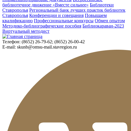
библиотечное движение «Вместе сильнее»
Библиотеки
Ставрополья
Региональный банк лучших практик библиотек
Ставрополья
Конференции и совещания
Повышаем
квалификацию
Профессиональные конкурсы
Обмен опытом
Методико-библиографические пособия
Библиокараван-2023
Виртуальный методист
Телефон:
(8652) 26-79-62; (8652) 26-00-42
E-mail:
skunb@omsu-mail.stavregion.ru