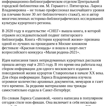
информационно-библиографическом отделом Центральной
городской библиотеки им. М. Горького г. Пятигорска. Лариса
Владимировна – не только профессионал высочайшего уровня
(за плечами более 30 лет библиотечного стажа!), но и автор
многочисленных историко-библиографических исследований
культуры курортного региона.
В 2020 году в издательстве «СНЕГ» вышла книга, в которой
отражен исследовательский подвиг пятигорского
библиографа. Книга «Истории курортной жизни» признана
одной из лучших на прошедшем в Москве книжном
фестивале «Красная площадь» и вошла в шорт-лист
всероссийского конкурса «Малая родина-2021».
Идея написания таких непридуманных курортных рассказов
пришла автору ещё в 2015 году. В это время она работала над
сбором информации для одного московского издания о
повседневной жизни курортов Ставрополья в начале ХХ века.
Для сбора информации Лариса Владимировна изучила
огромное количество архивных документов, мемуаров и газет
того времени. За редкими материалами она трижды
самостоятельно ездила в Санкт-Петербург.
По словам Лариса Сазановой, «книга написана в популярном
сегодня стиле нон-фикшн. Она включает в себя несколько