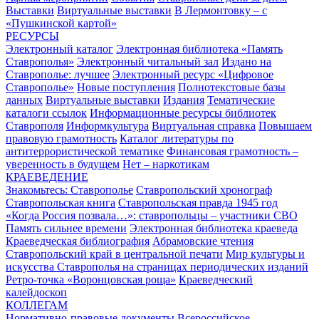
Выставки
Виртуальные выставки
В Лермонтовку – с
«Пушкинской картой»
РЕСУРСЫ
Электронный каталог
Электронная библиотека «Память
Ставрополья»
Электронный читальный зал
Издано на
Ставрополье: лучшее
Электронный ресурс «Цифровое
Ставрополье»
Новые поступления
Полнотекстовые базы
данных
Виртуальные выставки
Издания
Тематические
каталоги ссылок
Информационные ресурсы библиотек
Ставрополя
Информкультура
Виртуальная справка
Повышаем
правовую грамотность
Каталог литературы по
антитеррористической тематике
Финансовая грамотность –
уверенность в будущем
Нет – наркотикам
КРАЕВЕДЕНИЕ
Знакомьтесь: Ставрополье
Ставропольский хронограф
Ставропольская книга
Ставропольская правда 1945 год
«Когда Россия позвала…»: ставропольцы – участники СВО
Память сильнее времени
Электронная библиотека краеведа
Краеведческая библиография
Абрамовские чтения
Ставропольский край в центральной печати
Мир культуры и
искусства Ставрополья на страницах периодических изданий
Ретро-точка «Воронцовская роща»
Краеведческий
калейдоскоп
КОЛЛЕГАМ
Нормативно-правовые документы
Всероссийское