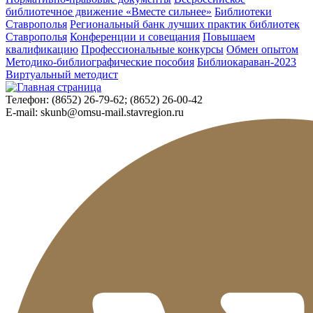
библиотечное движение «Вместе сильнее»
Библиотеки
Ставрополья
Региональный банк лучших практик библиотек
Ставрополья
Конференции и совещания
Повышаем
квалификацию
Профессиональные конкурсы
Обмен опытом
Методико-библиографические пособия
Библиокараван-2023
Виртуальный методист
Телефон:
(8652) 26-79-62; (8652) 26-00-42
E-mail:
skunb@omsu-mail.stavregion.ru