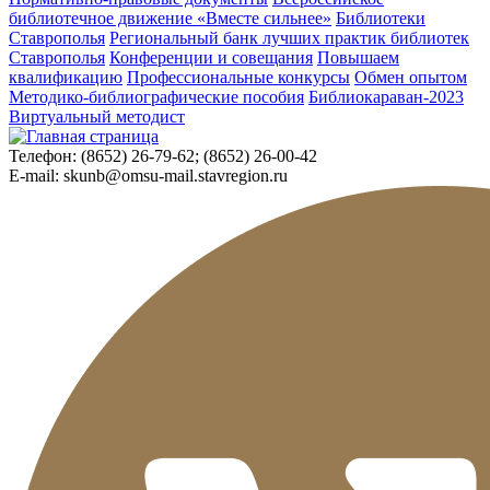
библиотечное движение «Вместе сильнее»
Библиотеки
Ставрополья
Региональный банк лучших практик библиотек
Ставрополья
Конференции и совещания
Повышаем
квалификацию
Профессиональные конкурсы
Обмен опытом
Методико-библиографические пособия
Библиокараван-2023
Виртуальный методист
Телефон:
(8652) 26-79-62; (8652) 26-00-42
E-mail:
skunb@omsu-mail.stavregion.ru