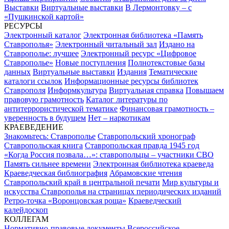
Выставки
Виртуальные выставки
В Лермонтовку – с
«Пушкинской картой»
РЕСУРСЫ
Электронный каталог
Электронная библиотека «Память
Ставрополья»
Электронный читальный зал
Издано на
Ставрополье: лучшее
Электронный ресурс «Цифровое
Ставрополье»
Новые поступления
Полнотекстовые базы
данных
Виртуальные выставки
Издания
Тематические
каталоги ссылок
Информационные ресурсы библиотек
Ставрополя
Информкультура
Виртуальная справка
Повышаем
правовую грамотность
Каталог литературы по
антитеррористической тематике
Финансовая грамотность –
уверенность в будущем
Нет – наркотикам
КРАЕВЕДЕНИЕ
Знакомьтесь: Ставрополье
Ставропольский хронограф
Ставропольская книга
Ставропольская правда 1945 год
«Когда Россия позвала…»: ставропольцы – участники СВО
Память сильнее времени
Электронная библиотека краеведа
Краеведческая библиография
Абрамовские чтения
Ставропольский край в центральной печати
Мир культуры и
искусства Ставрополья на страницах периодических изданий
Ретро-точка «Воронцовская роща»
Краеведческий
калейдоскоп
КОЛЛЕГАМ
Нормативно-правовые документы
Всероссийское