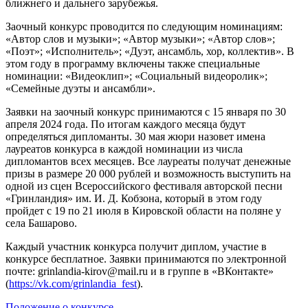
ближнего и дальнего зарубежья.
Заочный конкурс проводится по следующим номинациям:
«Автор слов и музыки»; «Автор музыки»; «Автор слов»;
«Поэт»; «Исполнитель»; «Дуэт, ансамбль, хор, коллектив». В
этом году в программу включены также специальные
номинации: «Видеоклип»; «Социальный видеоролик»;
«Семейные дуэты и ансамбли».
Заявки на заочный конкурс принимаются с 15 января по 30
апреля 2024 года. По итогам каждого месяца будут
определяться дипломанты. 30 мая жюри назовет имена
лауреатов конкурса в каждой номинации из числа
дипломантов всех месяцев. Все лауреаты получат денежные
призы в размере 20 000 рублей и возможность выступить на
одной из сцен Всероссийского фестиваля авторской песни
«Гринландия» им. И. Д. Кобзона, который в этом году
пройдет с 19 по 21 июля в Кировской области на поляне у
села Башарово.
Каждый участник конкурса получит диплом, участие в
конкурсе бесплатное. Заявки принимаются по электронной
почте: grinlandia-kirov@mail.ru и в группе в «ВКонтакте»
(
https://vk.com/grinlandia_fest
).
Положение о конкурсе
.