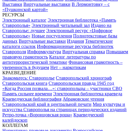
Выставки
Виртуальные выставки
В Лермонтовку – с
«Пушкинской картой»
РЕСУРСЫ
Электронный каталог
Электронная библиотека «Память
Ставрополья»
Электронный читальный зал
Издано на
Ставрополье: лучшее
Электронный ресурс «Цифровое
Ставрополье»
Новые поступления
Полнотекстовые базы
данных
Виртуальные выставки
Издания
Тематические
каталоги ссылок
Информационные ресурсы библиотек
Ставрополя
Информкультура
Виртуальная справка
Повышаем
правовую грамотность
Каталог литературы по
антитеррористической тематике
Финансовая грамотность –
уверенность в будущем
Нет – наркотикам
КРАЕВЕДЕНИЕ
Знакомьтесь: Ставрополье
Ставропольский хронограф
Ставропольская книга
Ставропольская правда 1945 год
«Когда Россия позвала…»: ставропольцы – участники СВО
Память сильнее времени
Электронная библиотека краеведа
Краеведческая библиография
Абрамовские чтения
Ставропольский край в центральной печати
Мир культуры и
искусства Ставрополья на страницах периодических изданий
Ретро-точка «Воронцовская роща»
Краеведческий
калейдоскоп
КОЛЛЕГАМ
Нормативно-правовые документы
Всероссийское