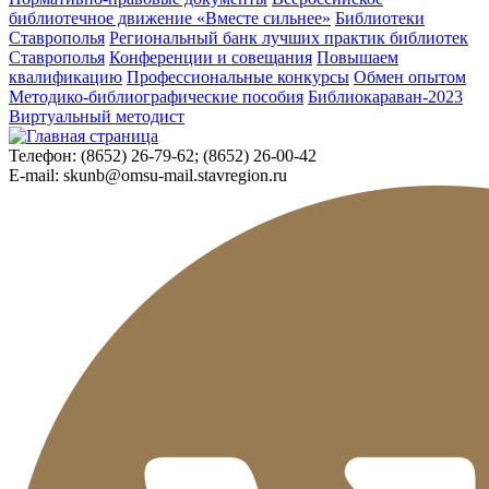
библиотечное движение «Вместе сильнее»
Библиотеки
Ставрополья
Региональный банк лучших практик библиотек
Ставрополья
Конференции и совещания
Повышаем
квалификацию
Профессиональные конкурсы
Обмен опытом
Методико-библиографические пособия
Библиокараван-2023
Виртуальный методист
Телефон:
(8652) 26-79-62; (8652) 26-00-42
E-mail:
skunb@omsu-mail.stavregion.ru