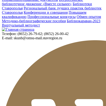
библиотечное движение «Вместе сильнее»
Библиотеки
Ставрополья
Региональный банк лучших практик библиотек
Ставрополья
Конференции и совещания
Повышаем
квалификацию
Профессиональные конкурсы
Обмен опытом
Методико-библиографические пособия
Библиокараван-2023
Виртуальный методист
Телефон:
(8652) 26-79-62; (8652) 26-00-42
E-mail:
skunb@omsu-mail.stavregion.ru