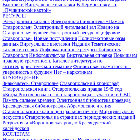
Выставки
Виртуальные выставки
В Лермонтовку – с
«Пушкинской картой»
РЕСУРСЫ
Электронный каталог
Электронная библиотека «Память
Ставрополья»
Электронный читальный зал
Издано на
Ставрополье: лучшее
Электронный ресурс «Цифровое
Ставрополье»
Новые поступления
Полнотекстовые базы
данных
Виртуальные выставки
Издания
Тематические
каталоги ссылок
Информационные ресурсы библиотек
Ставрополя
Информкультура
Виртуальная справка
Повышаем
правовую грамотность
Каталог литературы по
антитеррористической тематике
Финансовая грамотность –
уверенность в будущем
Нет – наркотикам
КРАЕВЕДЕНИЕ
Знакомьтесь: Ставрополье
Ставропольский хронограф
Ставропольская книга
Ставропольская правда 1945 год
«Когда Россия позвала…»: ставропольцы – участники СВО
Память сильнее времени
Электронная библиотека краеведа
Краеведческая библиография
Абрамовские чтения
Ставропольский край в центральной печати
Мир культуры и
искусства Ставрополья на страницах периодических изданий
Ретро-точка «Воронцовская роща»
Краеведческий
калейдоскоп
КОЛЛЕГАМ
Нормативно-правовые документы
Всероссийское