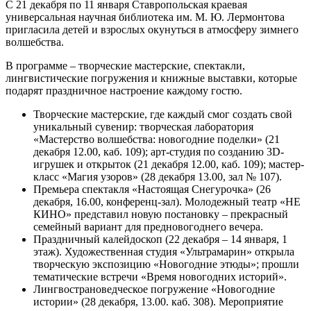
С 21 декабря по 11 января Ставропольская краевая
универсальная научная библиотека им. М. Ю. Лермонтова
пригласила детей и взрослых окунуться в атмосферу зимнего
волшебства.
В программе – творческие мастерские, спектакли,
лингвистические погружения и книжные выставки, которые
подарят праздничное настроение каждому гостю.
Творческие мастерские, где каждый смог создать свой
уникальный сувенир: творческая лаборатория
«Мастерство волшебства: новогодние поделки» (21
декабря 12.00, каб. 109); арт-студия по созданию 3D-
игрушек и открыток (21 декабря 12.00, каб. 109); мастер-
класс «Магия узоров» (28 декабря 13.00, зал № 107).
Премьера спектакля «Настоящая Снегурочка» (26
декабря, 16.00, конференц-зал). Молодежный театр «НЕ
КИНО» представил новую постановку – прекрасный
семейный вариант для предновогоднего вечера.
Праздничный калейдоскоп (22 декабря – 14 января, 1
этаж). Художественная студия «Ультрамарин» открыла
творческую экспозицию «Новогодние этюды»; прошли
тематические встречи «Время новогодних историй».
Лингвострановедческое погружение «Новогодние
истории» (28 декабря, 13.00. каб. 308). Мероприятие