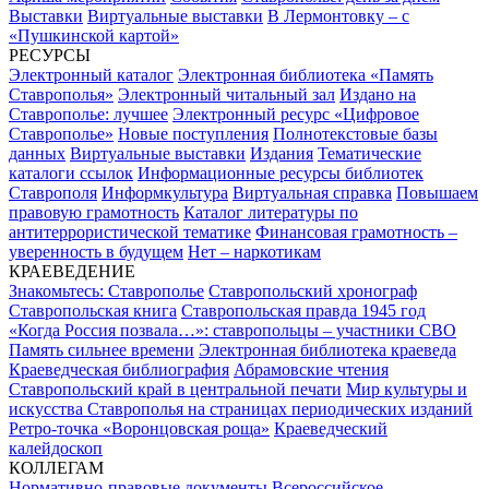
Выставки
Виртуальные выставки
В Лермонтовку – с
«Пушкинской картой»
РЕСУРСЫ
Электронный каталог
Электронная библиотека «Память
Ставрополья»
Электронный читальный зал
Издано на
Ставрополье: лучшее
Электронный ресурс «Цифровое
Ставрополье»
Новые поступления
Полнотекстовые базы
данных
Виртуальные выставки
Издания
Тематические
каталоги ссылок
Информационные ресурсы библиотек
Ставрополя
Информкультура
Виртуальная справка
Повышаем
правовую грамотность
Каталог литературы по
антитеррористической тематике
Финансовая грамотность –
уверенность в будущем
Нет – наркотикам
КРАЕВЕДЕНИЕ
Знакомьтесь: Ставрополье
Ставропольский хронограф
Ставропольская книга
Ставропольская правда 1945 год
«Когда Россия позвала…»: ставропольцы – участники СВО
Память сильнее времени
Электронная библиотека краеведа
Краеведческая библиография
Абрамовские чтения
Ставропольский край в центральной печати
Мир культуры и
искусства Ставрополья на страницах периодических изданий
Ретро-точка «Воронцовская роща»
Краеведческий
калейдоскоп
КОЛЛЕГАМ
Нормативно-правовые документы
Всероссийское