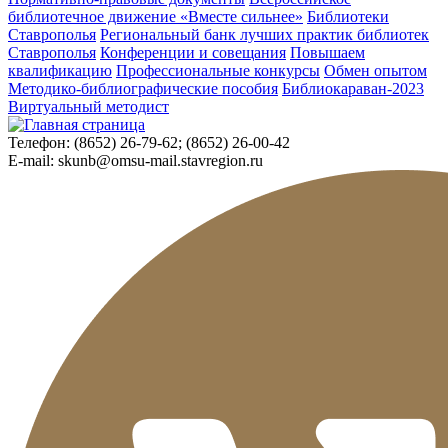
библиотечное движение «Вместе сильнее»
Библиотеки
Ставрополья
Региональный банк лучших практик библиотек
Ставрополья
Конференции и совещания
Повышаем
квалификацию
Профессиональные конкурсы
Обмен опытом
Методико-библиографические пособия
Библиокараван-2023
Виртуальный методист
Телефон:
(8652) 26-79-62; (8652) 26-00-42
E-mail:
skunb@omsu-mail.stavregion.ru