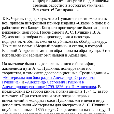
И пред созданьями искусств и вдохновенья
Трепеща радостно в восторгах умиленья.
Вот счастье! Вот права…».
Т. К. Черная, подчеркнув, что о Пушкине невозможно знать
все, привела интересный пример издания «Сказки о попе и о
работнике его Балде». Когда-то произведение было запрещено
церковной цензурой. После смерти А. С. Пушкина В. А.
Жуковский разобрал его произведения и некоторые
подправил, чтобы их смогли опубликовать, обойдя цензуру.
Так вышла поэма «Медный всадник» и сказка, в которой
Василий Андреевич заменил образ попа на образ купца. Этот
исправленный вариант был найден в Армавире.
На выставке были представлены книги о биографии,
жизненном пути А. С. Пушкина, исследования его
творчества, в том числе дореволюционные. Среди изданий –
«Материалы для биографии Александра Сергеевича
Пушкина»
и
«Александр Сергеевич Пушкин в
Александровскую эпоху 1799-1826 гг.» П. Анненкова
. В
предисловии ко второй книге, появившейся в 1874 г., автор
отмечает: «При составлении этих очерков первых
впечатлений и молодых годов Пушкина, мы имели в виду
дополнить наши «Материалы для биографии А. С. Пушкина,
опубликованные в 1855 году». Современники назвали труд П.