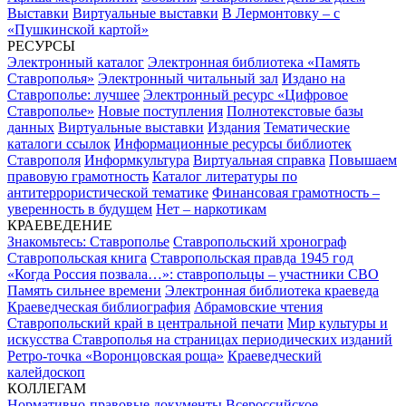
Выставки
Виртуальные выставки
В Лермонтовку – с
«Пушкинской картой»
РЕСУРСЫ
Электронный каталог
Электронная библиотека «Память
Ставрополья»
Электронный читальный зал
Издано на
Ставрополье: лучшее
Электронный ресурс «Цифровое
Ставрополье»
Новые поступления
Полнотекстовые базы
данных
Виртуальные выставки
Издания
Тематические
каталоги ссылок
Информационные ресурсы библиотек
Ставрополя
Информкультура
Виртуальная справка
Повышаем
правовую грамотность
Каталог литературы по
антитеррористической тематике
Финансовая грамотность –
уверенность в будущем
Нет – наркотикам
КРАЕВЕДЕНИЕ
Знакомьтесь: Ставрополье
Ставропольский хронограф
Ставропольская книга
Ставропольская правда 1945 год
«Когда Россия позвала…»: ставропольцы – участники СВО
Память сильнее времени
Электронная библиотека краеведа
Краеведческая библиография
Абрамовские чтения
Ставропольский край в центральной печати
Мир культуры и
искусства Ставрополья на страницах периодических изданий
Ретро-точка «Воронцовская роща»
Краеведческий
калейдоскоп
КОЛЛЕГАМ
Нормативно-правовые документы
Всероссийское