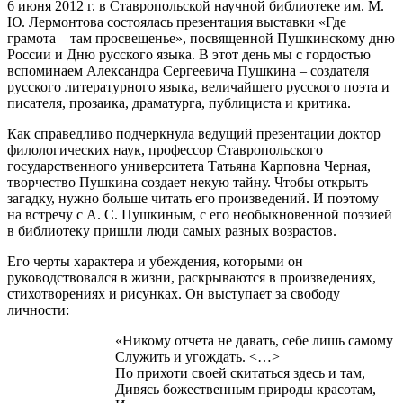
6 июня 2012 г. в Ставропольской научной библиотеке им. М.
Ю. Лермонтова состоялась презентация выставки «Где
грамота – там просвещенье», посвященной Пушкинскому дню
России и Дню русского языка. В этот день мы с гордостью
вспоминаем Александра Сергеевича Пушкина – создателя
русского литературного языка, величайшего русского поэта и
писателя, прозаика, драматурга, публициста и критика.
Как справедливо подчеркнула ведущий презентации доктор
филологических наук, профессор Ставропольского
государственного университета Татьяна Карповна Черная,
творчество Пушкина создает некую тайну. Чтобы открыть
загадку, нужно больше читать его произведений. И поэтому
на встречу с А. С. Пушкиным, с его необыкновенной поэзией
в библиотеку пришли люди самых разных возрастов.
Его черты характера и убеждения, которыми он
руководствовался в жизни, раскрываются в произведениях,
стихотворениях и рисунках. Он выступает за свободу
личности:
«Никому отчета не давать, себе лишь самому
Служить и угождать. <…>
По прихоти своей скитаться здесь и там,
Дивясь божественным природы красотам,