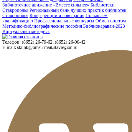
библиотечное движение «Вместе сильнее»
Библиотеки
Ставрополья
Региональный банк лучших практик библиотек
Ставрополья
Конференции и совещания
Повышаем
квалификацию
Профессиональные конкурсы
Обмен опытом
Методико-библиографические пособия
Библиокараван-2023
Виртуальный методист
Телефон:
(8652) 26-79-62; (8652) 26-00-42
E-mail:
skunb@omsu-mail.stavregion.ru