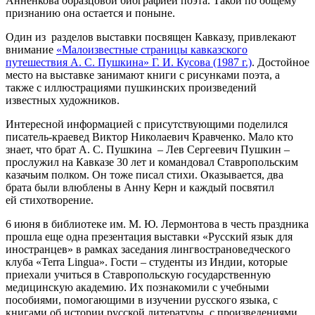
Анненкова образцовой биографией поэта. Такой по общему
признанию она остается и поныне.
Один из разделов выставки посвящен Кавказу, привлекают
внимание
«Малоизвестные страницы кавказского
путешествия А. С. Пушкина» Г. И. Кусова (1987 г.)
. Достойное
место на выставке занимают книги с рисунками поэта, а
также с иллюстрациями пушкинских произведений
известных художников.
Интересной информацией с присутствующими поделился
писатель-краевед Виктор Николаевич Кравченко. Мало кто
знает, что брат А. С. Пушкина – Лев Сергеевич Пушкин –
прослужил на Кавказе 30 лет и командовал Ставропольским
казачьим полком. Он тоже писал стихи. Оказывается, два
брата были влюблены в Анну Керн и каждый посвятил
ей стихотворение.
6 июня в библиотеке им. М. Ю. Лермонтова в честь праздника
прошла еще одна презентация выставки «Русский язык для
иностранцев» в рамках заседания лингвострановедческого
клуба «Terra Lingua». Гости – студенты из Индии, которые
приехали учиться в Ставропольскую государственную
медицинскую академию. Их познакомили с учебными
пособиями, помогающими в изучении русского языка, с
книгами об истории русской литературы, с произведениями