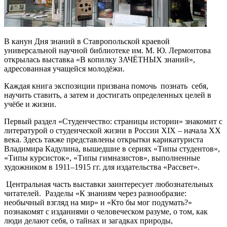
В канун Дня знаний в Ставропольской краевой
универсальной научной библиотеке им. М. Ю. Лермонтова
открылась выставка «В копилку ЗАЧЁТНЫХ знаний»,
адресованная учащейся молодёжи.
Каждая книга экспозиции призвана помочь познать себя,
научить ставить, а затем и достигать определенных целей в
учёбе и жизни.
Первый раздел «Студенчество: страницы истории» знакомит с
литературой о студенческой жизни в России XIX – начала XX
века. Здесь также представлены открытки карикатуриста
Владимира Кадулина, вышедшие в сериях «Типы студентов»,
«Типы курсисток», «Типы гимназистов», выполненные
художником в 1911–1915 гг. для издательства «Рассвет».
Центральная часть выставки заинтересует любознательных
читателей. Разделы «К знаниям через разнообразие:
необычный взгляд на мир» и «Кто бы мог подумать?»
познакомят с изданиями о человеческом разуме, о том, как
люди делают себя, о тайнах и загадках природы,