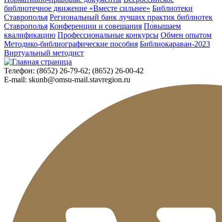
библиотечное движение «Вместе сильнее»
Библиотеки
Ставрополья
Региональный банк лучших практик библиотек
Ставрополья
Конференции и совещания
Повышаем
квалификацию
Профессиональные конкурсы
Обмен опытом
Методико-библиографические пособия
Библиокараван-2023
Виртуальный методист
Телефон:
(8652) 26-79-62; (8652) 26-00-42
E-mail:
skunb@omsu-mail.stavregion.ru