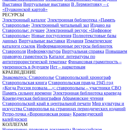
Выставки
Виртуальные выставки
В Лермонтовку – с
«Пушкинской картой»
РЕСУРСЫ
Электронный каталог
Электронная библиотека «Память
Ставрополья»
Электронный читальный зал
Издано на
Ставрополье: лучшее
Электронный ресурс «Цифровое
Ставрополье»
Новые поступления
Полнотекстовые базы
данных
Виртуальные выставки
Издания
Тематические
каталоги ссылок
Информационные ресурсы библиотек
Ставрополя
Информкультура
Виртуальная справка
Повышаем
правовую грамотность
Каталог литературы по
антитеррористической тематике
Финансовая грамотность –
уверенность в будущем
Нет – наркотикам
КРАЕВЕДЕНИЕ
Знакомьтесь: Ставрополье
Ставропольский хронограф
Ставропольская книга
Ставропольская правда 1945 год
«Когда Россия позвала…»: ставропольцы – участники СВО
Память сильнее времени
Электронная библиотека краеведа
Краеведческая библиография
Абрамовские чтения
Ставропольский край в центральной печати
Мир культуры и
искусства Ставрополья на страницах периодических изданий
Ретро-точка «Воронцовская роща»
Краеведческий
калейдоскоп
КОЛЛЕГАМ
Нормативно-правовые документы
Всероссийское