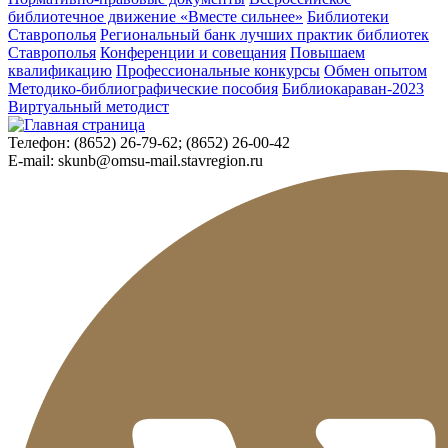
библиотечное движение «Вместе сильнее»
Библиотеки
Ставрополья
Региональный банк лучших практик библиотек
Ставрополья
Конференции и совещания
Повышаем
квалификацию
Профессиональные конкурсы
Обмен опытом
Методико-библиографические пособия
Библиокараван-2023
Виртуальный методист
Телефон:
(8652) 26-79-62; (8652) 26-00-42
E-mail:
skunb@omsu-mail.stavregion.ru