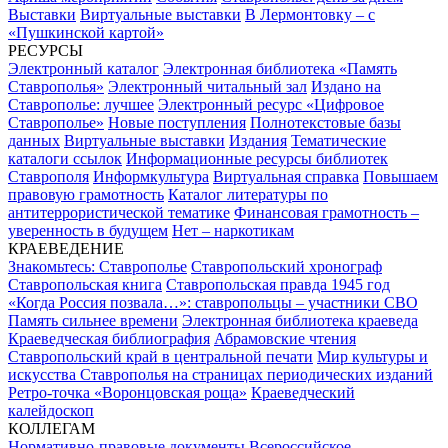
Выставки
Виртуальные выставки
В Лермонтовку – с
«Пушкинской картой»
РЕСУРСЫ
Электронный каталог
Электронная библиотека «Память
Ставрополья»
Электронный читальный зал
Издано на
Ставрополье: лучшее
Электронный ресурс «Цифровое
Ставрополье»
Новые поступления
Полнотекстовые базы
данных
Виртуальные выставки
Издания
Тематические
каталоги ссылок
Информационные ресурсы библиотек
Ставрополя
Информкультура
Виртуальная справка
Повышаем
правовую грамотность
Каталог литературы по
антитеррористической тематике
Финансовая грамотность –
уверенность в будущем
Нет – наркотикам
КРАЕВЕДЕНИЕ
Знакомьтесь: Ставрополье
Ставропольский хронограф
Ставропольская книга
Ставропольская правда 1945 год
«Когда Россия позвала…»: ставропольцы – участники СВО
Память сильнее времени
Электронная библиотека краеведа
Краеведческая библиография
Абрамовские чтения
Ставропольский край в центральной печати
Мир культуры и
искусства Ставрополья на страницах периодических изданий
Ретро-точка «Воронцовская роща»
Краеведческий
калейдоскоп
КОЛЛЕГАМ
Нормативно-правовые документы
Всероссийское