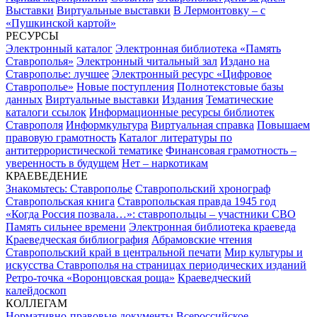
Выставки
Виртуальные выставки
В Лермонтовку – с
«Пушкинской картой»
РЕСУРСЫ
Электронный каталог
Электронная библиотека «Память
Ставрополья»
Электронный читальный зал
Издано на
Ставрополье: лучшее
Электронный ресурс «Цифровое
Ставрополье»
Новые поступления
Полнотекстовые базы
данных
Виртуальные выставки
Издания
Тематические
каталоги ссылок
Информационные ресурсы библиотек
Ставрополя
Информкультура
Виртуальная справка
Повышаем
правовую грамотность
Каталог литературы по
антитеррористической тематике
Финансовая грамотность –
уверенность в будущем
Нет – наркотикам
КРАЕВЕДЕНИЕ
Знакомьтесь: Ставрополье
Ставропольский хронограф
Ставропольская книга
Ставропольская правда 1945 год
«Когда Россия позвала…»: ставропольцы – участники СВО
Память сильнее времени
Электронная библиотека краеведа
Краеведческая библиография
Абрамовские чтения
Ставропольский край в центральной печати
Мир культуры и
искусства Ставрополья на страницах периодических изданий
Ретро-точка «Воронцовская роща»
Краеведческий
калейдоскоп
КОЛЛЕГАМ
Нормативно-правовые документы
Всероссийское