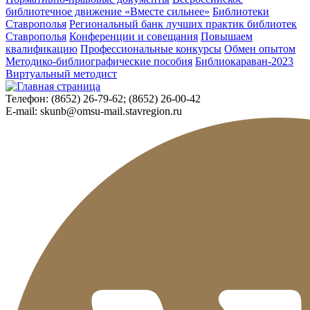
библиотечное движение «Вместе сильнее»
Библиотеки
Ставрополья
Региональный банк лучших практик библиотек
Ставрополья
Конференции и совещания
Повышаем
квалификацию
Профессиональные конкурсы
Обмен опытом
Методико-библиографические пособия
Библиокараван-2023
Виртуальный методист
Телефон:
(8652) 26-79-62; (8652) 26-00-42
E-mail:
skunb@omsu-mail.stavregion.ru