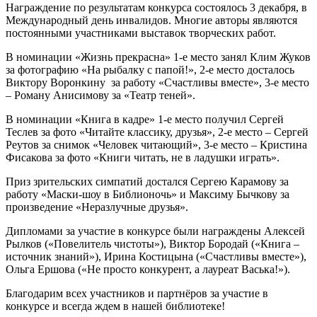
Награждение по результатам конкурса состоялось 3 декабря, в
Международный день инвалидов. Многие авторы являются
постоянными участниками выставок творческих работ.
В номинации «Жизнь прекрасна» 1-е место занял Клим Жуков
за фотографию «На рыбалку с папой!», 2-е место досталось
Виктору Воронкину за работу «Счастливы вместе», 3-е место
– Роману Анисимову за «Театр теней».
В номинации «Книга в кадре» 1-е место получил Сергей
Теслев за фото «Читайте классику, друзья», 2-е место – Сергей
Реутов за снимок «Человек читающий», 3-е место – Кристина
Фисакова за фото «Книги читать, не в ладушки играть».
Приз зрительских симпатий достался Сергею Карамову за
работу «Маски-шоу в Библионочь» и Максиму Бычкову за
произведение «Неразлучные друзья».
Дипломами за участие в конкурсе были награждены Алексей
Рылков («Повелитель чистоты»), Виктор Бородай («Книга –
источник знаний»), Ирина Костицына («Счастливы вместе»),
Ольга Ершова («Не просто конкурент, а лауреат Васька!»).
Благодарим всех участников и партнёров за участие в
конкурсе и всегда ждем в нашей библиотеке!