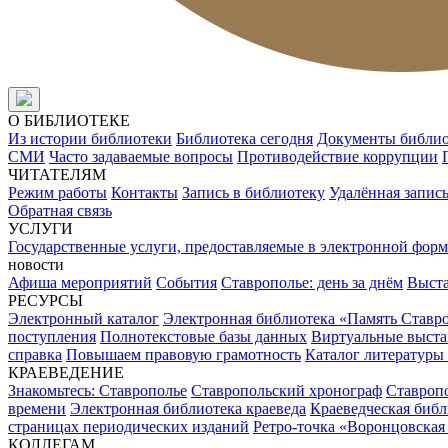
О БИБЛИОТЕКЕ
Из истории библиотеки
Библиотека сегодня
Документы библи
СМИ
Часто задаваемые вопросы
Противодействие коррупции
ЧИТАТЕЛЯМ
Режим работы
Контакты
Запись в библиотеку
Удалённая запис
Обратная связь
УСЛУГИ
Государственные услуги, предоставляемые в электронной форм
новости
Афиша мероприятий
События
Ставрополье: день за днём
Выст
РЕСУРСЫ
Электронный каталог
Электронная библиотека «Память Ставр
поступления
Полнотекстовые базы данных
Виртуальные выста
справка
Повышаем правовую грамотность
Каталог литературы
КРАЕВЕДЕНИЕ
Знакомьтесь: Ставрополье
Ставропольский хронограф
Ставропо
времени
Электронная библиотека краеведа
Краеведческая биб
страницах периодических изданий
Ретро-точка «Воронцовская
КОЛЛЕГАМ