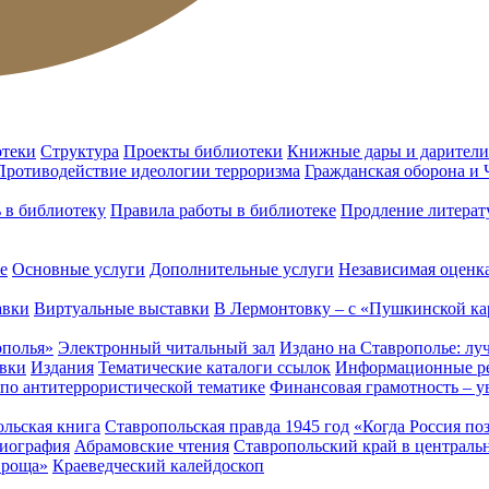
отеки
Структура
Проекты библиотеки
Книжные дары и дарители
Противодействие идеологии терроризма
Гражданская оборона и
ь в библиотеку
Правила работы в библиотеке
Продление литерат
е
Основные услуги
Дополнительные услуги
Независимая оценка
авки
Виртуальные выставки
В Лермонтовку – с «Пушкинской ка
ополья»
Электронный читальный зал
Издано на Ставрополье: лу
вки
Издания
Тематические каталоги ссылок
Информационные ре
 по антитеррористической тематике
Финансовая грамотность – у
льская книга
Ставропольская правда 1945 год
«Когда Россия по
лиография
Абрамовские чтения
Ставропольский край в централь
 роща»
Краеведческий калейдоскоп