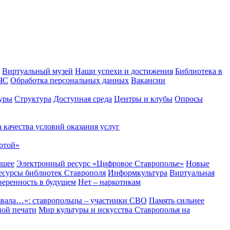
Виртуальный музей
Наши успехи и достижения
Библиотека в
 ЧС
Обработка персональных данных
Вакансии
уры
Структура
Доступная среда
Центры и клубы
Опросы
 качества условий оказания услуг
ртой»
чшее
Электронный ресурс «Цифровое Ставрополье»
Новые
сурсы библиотек Ставрополя
Информкультура
Виртуальная
веренность в будущем
Нет – наркотикам
звала…»: ставропольцы – участники СВО
Память сильнее
ной печати
Мир культуры и искусства Ставрополья на