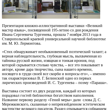
Презентация книжно-иллюстративной выставки «Великий
мастер языка», посвященной 195-летию со дня рождения
Ивана Сергеевича Тургенева, прошла 7 ноября 2013 года в
Ставропольской краевой универсальной научной библиотеке
им. М. Ю. Лермонтова.
«Стих обнаруживает необыкновенный поэтический талант; а
верная наблюдательность, глубокая мысль, выхваченная из
тайника русской жизни, изящная и тонкая ирония, под
которой скрывается столько чувства, – все это показывает в
авторе, кроме дара творчества, сына нашего времени,
носящего в груди своей все скорби и вопросы его», – именно
так охарактеризовал В. Г. Белинский одно из первых
лирических произведений И. С. Тургенева – поэму «Параша».
Выставка состоит из двух разделов, каждый из которых
порадовал гостей библиотеки богатством наполнения.
Название первому разделу «Гений меры» дали слова Д. С.
Мережковского, сказанные о непревзойденном эстетическом
мастерстве великого писателя. Раздел открывается собранием