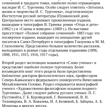
сочинений в тридцати томах, наиболее полно отражающим
наследие И. С. Тургенева. Особо следует отметить «Летопись
жизни и творчества И. С. Тургенева», подготовленную
Институтом русской литературы (Пушкинский дом).
Центральное место занимают прижизненные издания,
вышедшие в типографии В. Грачева: роман «Отцы и дети»
(1862 г.) и «Сцены и комедии» (1869 г.). На выставке
присутствует «Полное собрание сочинений» 1883 года: это
посмертное издание, вышедшее по инициативе друзей
писателя в Санкт-Петербурге в типографии Глазунова и М. М.
Стасюлевича. Представлено большое количество рассказов,
выходивших в разные годы отдельными изданиями (1896,
1898, 1911, 1915, 1916, 1917 годы).
Второй раздел экспозиции называется «Слово ученых» и
представляет наиболее полную тургениану. Более
восьмидесяти книг этого раздела были предоставлены
библиотеке доктором филологических наук, профессором
Северо-Кавказского федерального университета Вячеславом
Михайловичем Головко. Раздел открывается монографией
ученого «Художественно-философские искания позднего
Тургенева». Далее следуют работы русских ученых: П. Г.
Пустовойта, Г. Б. Курляндской, Г. Винниковой, В. Н.
Тихомирова, В. А. Ковалева, И. А Беляевой, Б. Зайцева, А. Б.
Муратова и многих других.