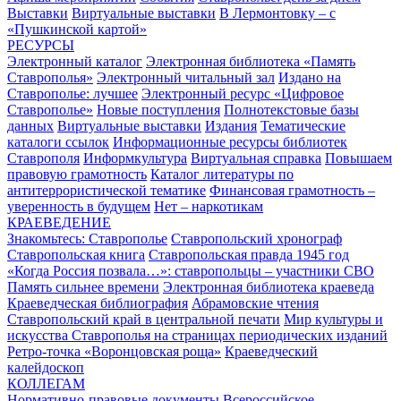
Выставки
Виртуальные выставки
В Лермонтовку – с
«Пушкинской картой»
РЕСУРСЫ
Электронный каталог
Электронная библиотека «Память
Ставрополья»
Электронный читальный зал
Издано на
Ставрополье: лучшее
Электронный ресурс «Цифровое
Ставрополье»
Новые поступления
Полнотекстовые базы
данных
Виртуальные выставки
Издания
Тематические
каталоги ссылок
Информационные ресурсы библиотек
Ставрополя
Информкультура
Виртуальная справка
Повышаем
правовую грамотность
Каталог литературы по
антитеррористической тематике
Финансовая грамотность –
уверенность в будущем
Нет – наркотикам
КРАЕВЕДЕНИЕ
Знакомьтесь: Ставрополье
Ставропольский хронограф
Ставропольская книга
Ставропольская правда 1945 год
«Когда Россия позвала…»: ставропольцы – участники СВО
Память сильнее времени
Электронная библиотека краеведа
Краеведческая библиография
Абрамовские чтения
Ставропольский край в центральной печати
Мир культуры и
искусства Ставрополья на страницах периодических изданий
Ретро-точка «Воронцовская роща»
Краеведческий
калейдоскоп
КОЛЛЕГАМ
Нормативно-правовые документы
Всероссийское