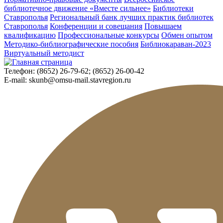
библиотечное движение «Вместе сильнее»
Библиотеки
Ставрополья
Региональный банк лучших практик библиотек
Ставрополья
Конференции и совещания
Повышаем
квалификацию
Профессиональные конкурсы
Обмен опытом
Методико-библиографические пособия
Библиокараван-2023
Виртуальный методист
Телефон:
(8652) 26-79-62; (8652) 26-00-42
E-mail:
skunb@omsu-mail.stavregion.ru