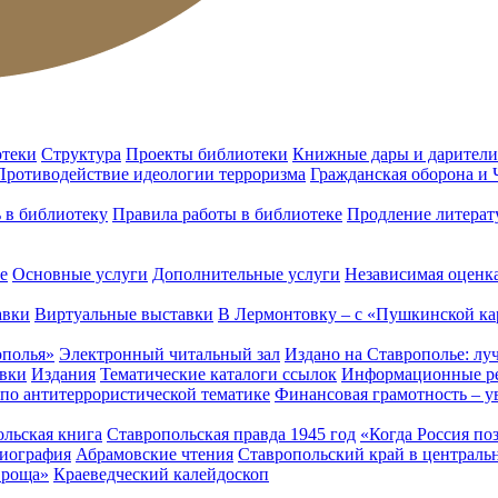
отеки
Структура
Проекты библиотеки
Книжные дары и дарители
Противодействие идеологии терроризма
Гражданская оборона и
ь в библиотеку
Правила работы в библиотеке
Продление литерат
е
Основные услуги
Дополнительные услуги
Независимая оценка
авки
Виртуальные выставки
В Лермонтовку – с «Пушкинской ка
ополья»
Электронный читальный зал
Издано на Ставрополье: лу
вки
Издания
Тематические каталоги ссылок
Информационные ре
 по антитеррористической тематике
Финансовая грамотность – у
льская книга
Ставропольская правда 1945 год
«Когда Россия по
лиография
Абрамовские чтения
Ставропольский край в централь
 роща»
Краеведческий калейдоскоп