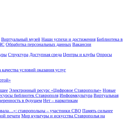
Виртуальный музей
Наши успехи и достижения
Библиотека в
 ЧС
Обработка персональных данных
Вакансии
уры
Структура
Доступная среда
Центры и клубы
Опросы
 качества условий оказания услуг
ртой»
чшее
Электронный ресурс «Цифровое Ставрополье»
Новые
сурсы библиотек Ставрополя
Информкультура
Виртуальная
веренность в будущем
Нет – наркотикам
звала…»: ставропольцы – участники СВО
Память сильнее
ной печати
Мир культуры и искусства Ставрополья на