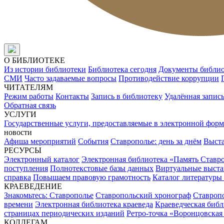
О БИБЛИОТЕКЕ
Из истории библиотеки
Библиотека сегодня
Документы библи
СМИ
Часто задаваемые вопросы
Противодействие коррупции
ЧИТАТЕЛЯМ
Режим работы
Контакты
Запись в библиотеку
Удалённая запис
Обратная связь
УСЛУГИ
Государственные услуги, предоставляемые в электронной форм
новости
Афиша мероприятий
События
Ставрополье: день за днём
Выст
РЕСУРСЫ
Электронный каталог
Электронная библиотека «Память Ставр
поступления
Полнотекстовые базы данных
Виртуальные выста
справка
Повышаем правовую грамотность
Каталог литературы
КРАЕВЕДЕНИЕ
Знакомьтесь: Ставрополье
Ставропольский хронограф
Ставропо
времени
Электронная библиотека краеведа
Краеведческая биб
страницах периодических изданий
Ретро-точка «Воронцовская
КОЛЛЕГАМ