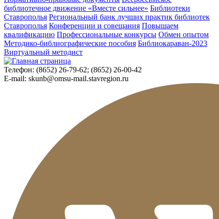
библиотечное движение «Вместе сильнее»
Библиотеки
Ставрополья
Региональный банк лучших практик библиотек
Ставрополья
Конференции и совещания
Повышаем
квалификацию
Профессиональные конкурсы
Обмен опытом
Методико-библиографические пособия
Библиокараван-2023
Виртуальный методист
Телефон:
(8652) 26-79-62; (8652) 26-00-42
E-mail:
skunb@omsu-mail.stavregion.ru