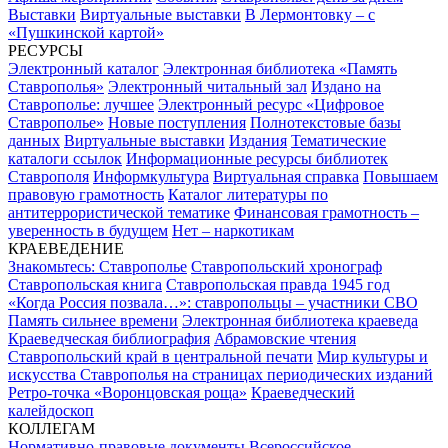
Выставки
Виртуальные выставки
В Лермонтовку – с
«Пушкинской картой»
РЕСУРСЫ
Электронный каталог
Электронная библиотека «Память
Ставрополья»
Электронный читальный зал
Издано на
Ставрополье: лучшее
Электронный ресурс «Цифровое
Ставрополье»
Новые поступления
Полнотекстовые базы
данных
Виртуальные выставки
Издания
Тематические
каталоги ссылок
Информационные ресурсы библиотек
Ставрополя
Информкультура
Виртуальная справка
Повышаем
правовую грамотность
Каталог литературы по
антитеррористической тематике
Финансовая грамотность –
уверенность в будущем
Нет – наркотикам
КРАЕВЕДЕНИЕ
Знакомьтесь: Ставрополье
Ставропольский хронограф
Ставропольская книга
Ставропольская правда 1945 год
«Когда Россия позвала…»: ставропольцы – участники СВО
Память сильнее времени
Электронная библиотека краеведа
Краеведческая библиография
Абрамовские чтения
Ставропольский край в центральной печати
Мир культуры и
искусства Ставрополья на страницах периодических изданий
Ретро-точка «Воронцовская роща»
Краеведческий
калейдоскоп
КОЛЛЕГАМ
Нормативно-правовые документы
Всероссийское