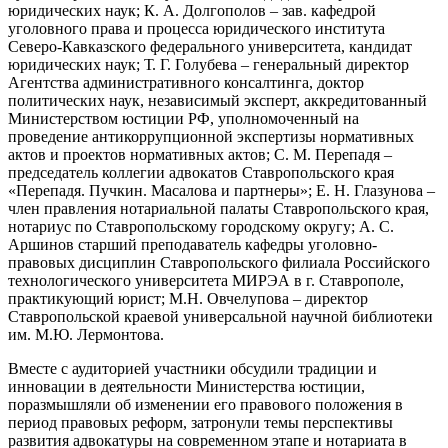
юридических наук; К. А. Долгополов – зав. кафедрой
уголовного права и процесса юридического института
Северо-Кавказского федерального университета, кандидат
юридических наук; Т. Г. Голубева – генеральный директор
Агентства административного консалтинга, доктор
политических наук, независимый эксперт, аккредитованный
Министерством юстиции РФ, уполномоченный на
проведение антикоррупционной экспертизы нормативных
актов и проектов нормативных актов; С. М. Перепадя –
председатель коллегии адвокатов Ставропольского края
«Перепадя. Пучкин. Масалова и партнеры»; Е. Н. Глазунова –
член правления нотариальной палаты Ставропольского края,
нотариус по Ставропольскому городскому округу; А. С.
Аршинов старший преподаватель кафедры уголовно-
правовых дисциплин Ставропольского филиала Российского
технологического университета МИРЭА в г. Ставрополе,
практикующий юрист; М.Н. Овчелупова – директор
Ставропольской краевой универсальной научной библиотеки
им. М.Ю. Лермонтова.
Вместе с аудиторией участники обсудили традиции и
инновации в деятельности Министерства юстиции,
поразмышляли об изменении его правового положения в
период правовых реформ, затронули темы перспективы
развития адвокатуры на современном этапе и нотариата в