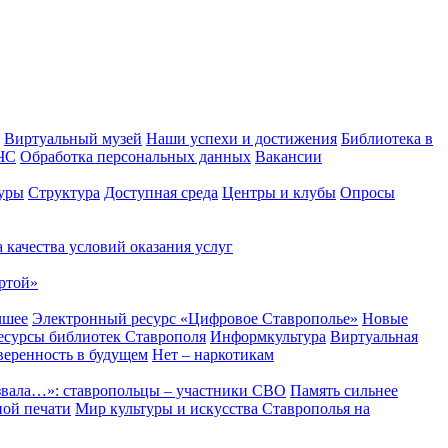
Виртуальный музей
Наши успехи и достижения
Библиотека в
 ЧС
Обработка персональных данных
Вакансии
уры
Структура
Доступная среда
Центры и клубы
Опросы
 качества условий оказания услуг
ртой»
чшее
Электронный ресурс «Цифровое Ставрополье»
Новые
сурсы библиотек Ставрополя
Информкультура
Виртуальная
веренность в будущем
Нет – наркотикам
звала…»: ставропольцы – участники СВО
Память сильнее
ной печати
Мир культуры и искусства Ставрополья на