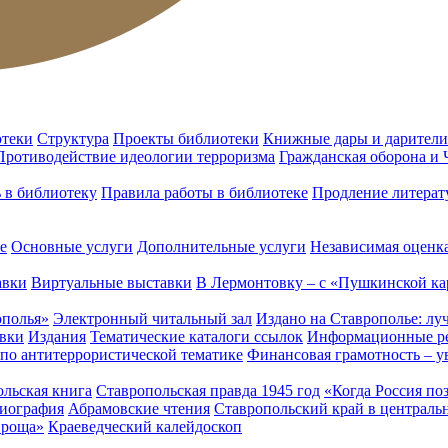
отеки
Структура
Проекты библиотеки
Книжные дары и дарители
Противодействие идеологии терроризма
Гражданская оборона и
ь в библиотеку
Правила работы в библиотеке
Продление литерат
е
Основные услуги
Дополнительные услуги
Независимая оценка
авки
Виртуальные выставки
В Лермонтовку – с «Пушкинской ка
ополья»
Электронный читальный зал
Издано на Ставрополье: лу
вки
Издания
Тематические каталоги ссылок
Информационные ре
 по антитеррористической тематике
Финансовая грамотность – у
льская книга
Ставропольская правда 1945 год
«Когда Россия по
лиография
Абрамовские чтения
Ставропольский край в централь
 роща»
Краеведческий калейдоскоп