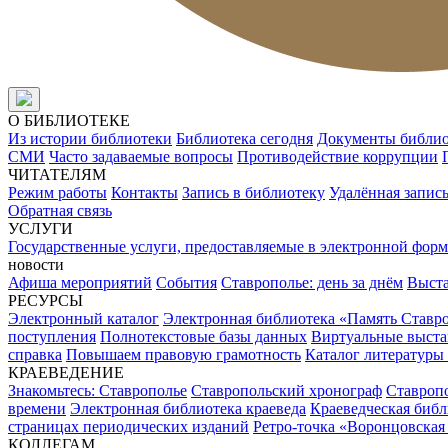
О БИБЛИОТЕКЕ
Из истории библиотеки
Библиотека сегодня
Документы библи
СМИ
Часто задаваемые вопросы
Противодействие коррупции
ЧИТАТЕЛЯМ
Режим работы
Контакты
Запись в библиотеку
Удалённая запис
Обратная связь
УСЛУГИ
Государственные услуги, предоставляемые в электронной форм
новости
Афиша мероприятий
События
Ставрополье: день за днём
Выст
РЕСУРСЫ
Электронный каталог
Электронная библиотека «Память Ставр
поступления
Полнотекстовые базы данных
Виртуальные выста
справка
Повышаем правовую грамотность
Каталог литературы
КРАЕВЕДЕНИЕ
Знакомьтесь: Ставрополье
Ставропольский хронограф
Ставропо
времени
Электронная библиотека краеведа
Краеведческая биб
страницах периодических изданий
Ретро-точка «Воронцовская
КОЛЛЕГАМ