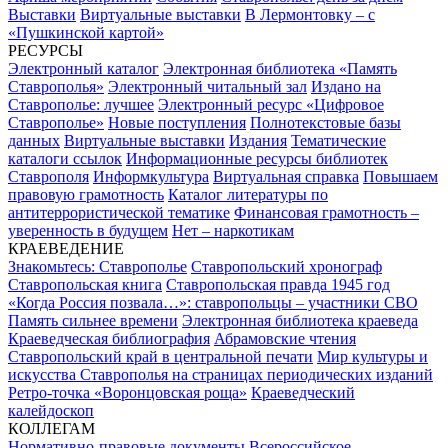
Выставки
Виртуальные выставки
В Лермонтовку – с
«Пушкинской картой»
РЕСУРСЫ
Электронный каталог
Электронная библиотека «Память
Ставрополья»
Электронный читальный зал
Издано на
Ставрополье: лучшее
Электронный ресурс «Цифровое
Ставрополье»
Новые поступления
Полнотекстовые базы
данных
Виртуальные выставки
Издания
Тематические
каталоги ссылок
Информационные ресурсы библиотек
Ставрополя
Информкультура
Виртуальная справка
Повышаем
правовую грамотность
Каталог литературы по
антитеррористической тематике
Финансовая грамотность –
уверенность в будущем
Нет – наркотикам
КРАЕВЕДЕНИЕ
Знакомьтесь: Ставрополье
Ставропольский хронограф
Ставропольская книга
Ставропольская правда 1945 год
«Когда Россия позвала…»: ставропольцы – участники СВО
Память сильнее времени
Электронная библиотека краеведа
Краеведческая библиография
Абрамовские чтения
Ставропольский край в центральной печати
Мир культуры и
искусства Ставрополья на страницах периодических изданий
Ретро-точка «Воронцовская роща»
Краеведческий
калейдоскоп
КОЛЛЕГАМ
Нормативно-правовые документы
Всероссийское