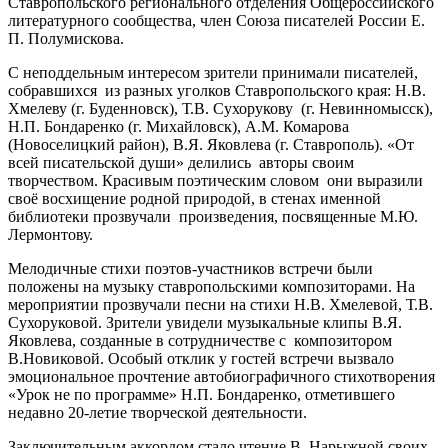
Ставропольского регионального отделения Общероссийского
литературного сообщества, член Союза писателей России Е.
П. Полумискова.
С неподдельным интересом зрители принимали писателей,
собравшихся из разных уголков Ставропольского края: Н.В.
Хмелеву (г. Буденновск), Т.В. Сухорукову (г. Невинномысск),
Н.П. Бондаренко (г. Михайловск), А.М. Комарова
(Новоселицкий район), В.Я. Яковлева (г. Ставрополь). «От
всей писательской души» делились авторы своим
творчеством. Красивым поэтическим словом они выразили
своё восхищение родной природой, в стенах именной
библиотеки прозвучали произведения, посвященные М.Ю.
Лермонтову.
Мелодичные стихи поэтов-участников встречи были
положены на музыку ставропольскими композиторами. На
мероприятии прозвучали песни на стихи Н.В. Хмелевой, Т.В.
Сухоруковой. Зрители увидели музыкальные клипы В.Я.
Яковлева, созданные в сотрудничестве с композитором
В.Новиковой. Особый отклик у гостей встречи вызвало
эмоциональное прочтение автобиографичного стихотворения
«Урок не по программе» Н.П. Бондаренко, отметившего
недавно 20-летие творческой деятельности.
Заключительным аккордом стало чтение В. Нарыжной своих