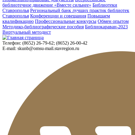
библиотечное движение «Вместе сильнее»
Библиотеки
Ставрополья
Региональный банк лучших практик библиотек
Ставрополья
Конференции и совещания
Повышаем
квалификацию
Профессиональные конкурсы
Обмен опытом
Методико-библиографические пособия
Библиокараван-2023
Виртуальный методист
Телефон:
(8652) 26-79-62; (8652) 26-00-42
E-mail:
skunb@omsu-mail.stavregion.ru