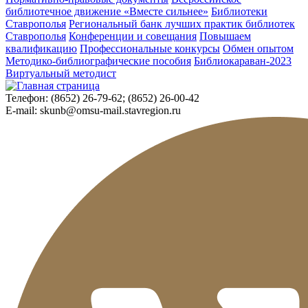
библиотечное движение «Вместе сильнее»
Библиотеки
Ставрополья
Региональный банк лучших практик библиотек
Ставрополья
Конференции и совещания
Повышаем
квалификацию
Профессиональные конкурсы
Обмен опытом
Методико-библиографические пособия
Библиокараван-2023
Виртуальный методист
Телефон:
(8652) 26-79-62; (8652) 26-00-42
E-mail:
skunb@omsu-mail.stavregion.ru