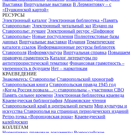
Выставки
Виртуальные выставки
В Лермонтовку – с
«Пушкинской картой»
РЕСУРСЫ
Электронный каталог
Электронная библиотека «Память
Ставрополья»
Электронный читальный зал
Издано на
Ставрополье: лучшее
Электронный ресурс «Цифровое
Ставрополье»
Новые поступления
Полнотекстовые базы
данных
Виртуальные выставки
Издания
Тематические
каталоги ссылок
Информационные ресурсы библиотек
Ставрополя
Информкультура
Виртуальная справка
Повышаем
правовую грамотность
Каталог литературы по
антитеррористической тематике
Финансовая грамотность –
уверенность в будущем
Нет – наркотикам
КРАЕВЕДЕНИЕ
Знакомьтесь: Ставрополье
Ставропольский хронограф
Ставропольская книга
Ставропольская правда 1945 год
«Когда Россия позвала…»: ставропольцы – участники СВО
Память сильнее времени
Электронная библиотека краеведа
Краеведческая библиография
Абрамовские чтения
Ставропольский край в центральной печати
Мир культуры и
искусства Ставрополья на страницах периодических изданий
Ретро-точка «Воронцовская роща»
Краеведческий
калейдоскоп
КОЛЛЕГАМ
Нормативно-правовые документы
Всероссийское