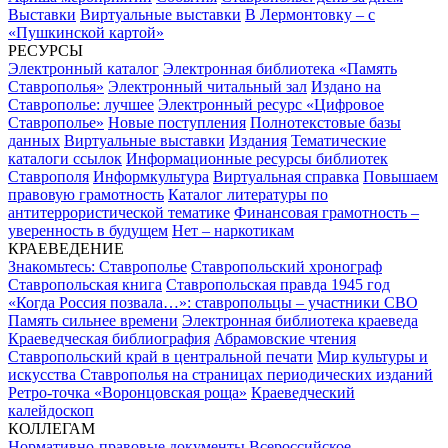
Выставки
Виртуальные выставки
В Лермонтовку – с
«Пушкинской картой»
РЕСУРСЫ
Электронный каталог
Электронная библиотека «Память
Ставрополья»
Электронный читальный зал
Издано на
Ставрополье: лучшее
Электронный ресурс «Цифровое
Ставрополье»
Новые поступления
Полнотекстовые базы
данных
Виртуальные выставки
Издания
Тематические
каталоги ссылок
Информационные ресурсы библиотек
Ставрополя
Информкультура
Виртуальная справка
Повышаем
правовую грамотность
Каталог литературы по
антитеррористической тематике
Финансовая грамотность –
уверенность в будущем
Нет – наркотикам
КРАЕВЕДЕНИЕ
Знакомьтесь: Ставрополье
Ставропольский хронограф
Ставропольская книга
Ставропольская правда 1945 год
«Когда Россия позвала…»: ставропольцы – участники СВО
Память сильнее времени
Электронная библиотека краеведа
Краеведческая библиография
Абрамовские чтения
Ставропольский край в центральной печати
Мир культуры и
искусства Ставрополья на страницах периодических изданий
Ретро-точка «Воронцовская роща»
Краеведческий
калейдоскоп
КОЛЛЕГАМ
Нормативно-правовые документы
Всероссийское