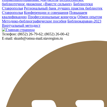
библиотечное движение «Вместе сильнее»
Библиотеки
Ставрополья
Региональный банк лучших практик библиотек
Ставрополья
Конференции и совещания
Повышаем
квалификацию
Профессиональные конкурсы
Обмен опытом
Методико-библиографические пособия
Библиокараван-2023
Виртуальный методист
Телефон:
(8652) 26-79-62; (8652) 26-00-42
E-mail:
skunb@omsu-mail.stavregion.ru