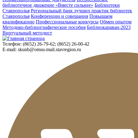
библиотечное движение «Вместе сильнее»
Библиотеки
Ставрополья
Региональный банк лучших практик библиотек
Ставрополья
Конференции и совещания
Повышаем
квалификацию
Профессиональные конкурсы
Обмен опытом
Методико-библиографические пособия
Библиокараван-2023
Виртуальный методист
Телефон:
(8652) 26-79-62; (8652) 26-00-42
E-mail:
skunb@omsu-mail.stavregion.ru