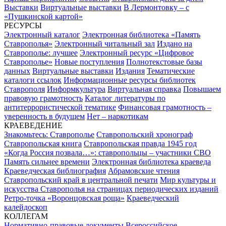
Выставки
Виртуальные выставки
В Лермонтовку – с
«Пушкинской картой»
РЕСУРСЫ
Электронный каталог
Электронная библиотека «Память
Ставрополья»
Электронный читальный зал
Издано на
Ставрополье: лучшее
Электронный ресурс «Цифровое
Ставрополье»
Новые поступления
Полнотекстовые базы
данных
Виртуальные выставки
Издания
Тематические
каталоги ссылок
Информационные ресурсы библиотек
Ставрополя
Информкультура
Виртуальная справка
Повышаем
правовую грамотность
Каталог литературы по
антитеррористической тематике
Финансовая грамотность –
уверенность в будущем
Нет – наркотикам
КРАЕВЕДЕНИЕ
Знакомьтесь: Ставрополье
Ставропольский хронограф
Ставропольская книга
Ставропольская правда 1945 год
«Когда Россия позвала…»: ставропольцы – участники СВО
Память сильнее времени
Электронная библиотека краеведа
Краеведческая библиография
Абрамовские чтения
Ставропольский край в центральной печати
Мир культуры и
искусства Ставрополья на страницах периодических изданий
Ретро-точка «Воронцовская роща»
Краеведческий
калейдоскоп
КОЛЛЕГАМ
Нормативно-правовые документы
Всероссийское