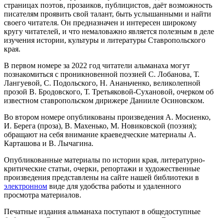
страницах поэтов, прозаиков, публицистов, даёт возможность
писателям проявить свой талант, быть услышанными и найти
своего читателя. Он предназначен и интересен широкому
кругу читателей, и что немаловажно является полезным в деле
изучения истории, культуры и литературы Ставропольского
края.
В первом номере за 2022 год читатели альманаха могут
познакомиться с проникновенной поэзией С. Лобанова, Т.
Лангуевой, С. Подольского, Н. Ананьченко, великолепной
прозой В. Бродовского, Т. Третьяковой-Сухановой, очерком об
известном ставропольском дирижере Данииле Осиновском.
Во втором номере опубликованы произведения А. Мосиенко,
И. Берега (проза), В. Махенько, М. Новиковской (поэзия);
обращают на себя внимание краеведческие материалы А.
Карташова и В. Лычагина.
Опубликованные материалы по истории края, литературно-
критические статьи, очерки, репортажи и художественные
произведения представлены на сайте нашей библиотеки в
электронном
виде для удобства работы и удаленного
просмотра материалов.
Печатные издания альманаха поступают в общедоступные