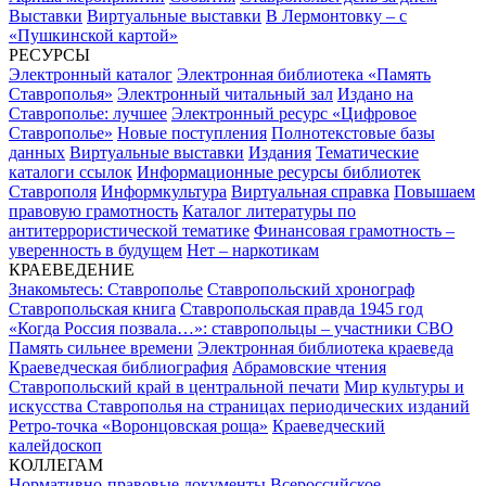
Выставки
Виртуальные выставки
В Лермонтовку – с
«Пушкинской картой»
РЕСУРСЫ
Электронный каталог
Электронная библиотека «Память
Ставрополья»
Электронный читальный зал
Издано на
Ставрополье: лучшее
Электронный ресурс «Цифровое
Ставрополье»
Новые поступления
Полнотекстовые базы
данных
Виртуальные выставки
Издания
Тематические
каталоги ссылок
Информационные ресурсы библиотек
Ставрополя
Информкультура
Виртуальная справка
Повышаем
правовую грамотность
Каталог литературы по
антитеррористической тематике
Финансовая грамотность –
уверенность в будущем
Нет – наркотикам
КРАЕВЕДЕНИЕ
Знакомьтесь: Ставрополье
Ставропольский хронограф
Ставропольская книга
Ставропольская правда 1945 год
«Когда Россия позвала…»: ставропольцы – участники СВО
Память сильнее времени
Электронная библиотека краеведа
Краеведческая библиография
Абрамовские чтения
Ставропольский край в центральной печати
Мир культуры и
искусства Ставрополья на страницах периодических изданий
Ретро-точка «Воронцовская роща»
Краеведческий
калейдоскоп
КОЛЛЕГАМ
Нормативно-правовые документы
Всероссийское