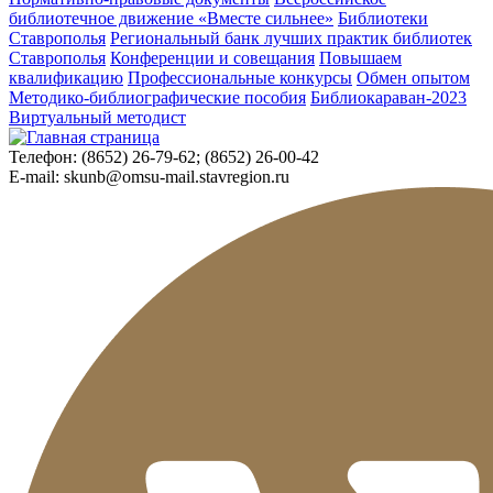
библиотечное движение «Вместе сильнее»
Библиотеки
Ставрополья
Региональный банк лучших практик библиотек
Ставрополья
Конференции и совещания
Повышаем
квалификацию
Профессиональные конкурсы
Обмен опытом
Методико-библиографические пособия
Библиокараван-2023
Виртуальный методист
Телефон:
(8652) 26-79-62; (8652) 26-00-42
E-mail:
skunb@omsu-mail.stavregion.ru