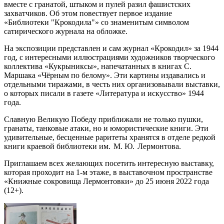
вместе с гранатой, штыком и пулей разил фашистских
захватчиков. Об этом повествует первое издание
«Библиотеки "Крокодила"» со знаменитым символом
сатирического журнала на обложке.
На экспозиции представлен и сам журнал «Крокодил» за 1944
год, с интересными иллюстрациями художников творческого
коллектива «Кукрыниксы», напечатанных в книгах С.
Маршака «Чёрным по белому». Эти картины издавались и
отдельными тиражами, в честь них организовывали выставки,
о которых писали в газете «Литература и искусство» 1944
года.
Славную Великую Победу приближали не только пушки,
гранаты, танковые атаки, но и юмористические книги. Эти
удивительные, бесценные раритеты хранятся в отделе редкой
книги краевой библиотеки им. М. Ю. Лермонтова.
Приглашаем всех желающих посетить интересную выставку,
которая проходит на 1-м этаже, в выставочном пространстве
«Книжные сокровища Лермонтовки» до 25 июня 2022 года
(12+).