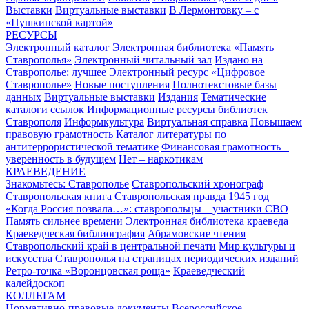
Выставки
Виртуальные выставки
В Лермонтовку – с
«Пушкинской картой»
РЕСУРСЫ
Электронный каталог
Электронная библиотека «Память
Ставрополья»
Электронный читальный зал
Издано на
Ставрополье: лучшее
Электронный ресурс «Цифровое
Ставрополье»
Новые поступления
Полнотекстовые базы
данных
Виртуальные выставки
Издания
Тематические
каталоги ссылок
Информационные ресурсы библиотек
Ставрополя
Информкультура
Виртуальная справка
Повышаем
правовую грамотность
Каталог литературы по
антитеррористической тематике
Финансовая грамотность –
уверенность в будущем
Нет – наркотикам
КРАЕВЕДЕНИЕ
Знакомьтесь: Ставрополье
Ставропольский хронограф
Ставропольская книга
Ставропольская правда 1945 год
«Когда Россия позвала…»: ставропольцы – участники СВО
Память сильнее времени
Электронная библиотека краеведа
Краеведческая библиография
Абрамовские чтения
Ставропольский край в центральной печати
Мир культуры и
искусства Ставрополья на страницах периодических изданий
Ретро-точка «Воронцовская роща»
Краеведческий
калейдоскоп
КОЛЛЕГАМ
Нормативно-правовые документы
Всероссийское