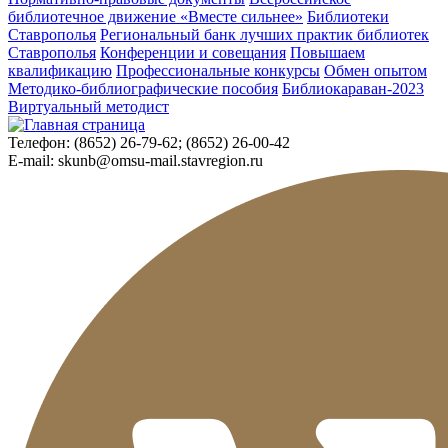
библиотечное движение «Вместе сильнее»
Библиотеки
Ставрополья
Региональный банк лучших практик библиотек
Ставрополья
Конференции и совещания
Повышаем
квалификацию
Профессиональные конкурсы
Обмен опытом
Методико-библиографические пособия
Библиокараван-2023
Виртуальный методист
Телефон:
(8652) 26-79-62; (8652) 26-00-42
E-mail:
skunb@omsu-mail.stavregion.ru