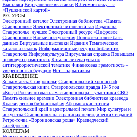
Выставки
Виртуальные выставки
В Лермонтовку – с
«Пушкинской картой»
РЕСУРСЫ
Электронный каталог
Электронная библиотека «Память
Ставрополья»
Электронный читальный зал
Издано на
Ставрополье: лучшее
Электронный ресурс «Цифровое
Ставрополье»
Новые поступления
Полнотекстовые базы
данных
Виртуальные выставки
Издания
Тематические
каталоги ссылок
Информационные ресурсы библиотек
Ставрополя
Информкультура
Виртуальная справка
Повышаем
правовую грамотность
Каталог литературы по
антитеррористической тематике
Финансовая грамотность –
уверенность в будущем
Нет – наркотикам
КРАЕВЕДЕНИЕ
Знакомьтесь: Ставрополье
Ставропольский хронограф
Ставропольская книга
Ставропольская правда 1945 год
«Когда Россия позвала…»: ставропольцы – участники СВО
Память сильнее времени
Электронная библиотека краеведа
Краеведческая библиография
Абрамовские чтения
Ставропольский край в центральной печати
Мир культуры и
искусства Ставрополья на страницах периодических изданий
Ретро-точка «Воронцовская роща»
Краеведческий
калейдоскоп
КОЛЛЕГАМ
Нормативно-правовые документы
Всероссийское