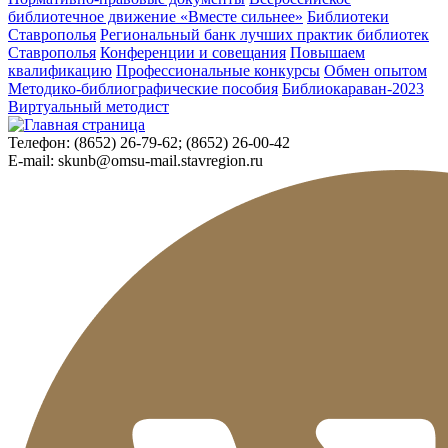
библиотечное движение «Вместе сильнее»
Библиотеки
Ставрополья
Региональный банк лучших практик библиотек
Ставрополья
Конференции и совещания
Повышаем
квалификацию
Профессиональные конкурсы
Обмен опытом
Методико-библиографические пособия
Библиокараван-2023
Виртуальный методист
Телефон:
(8652) 26-79-62; (8652) 26-00-42
E-mail:
skunb@omsu-mail.stavregion.ru