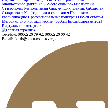
библиотечное движение «Вместе сильнее»
Библиотеки
Ставрополья
Региональный банк лучших практик библиотек
Ставрополья
Конференции и совещания
Повышаем
квалификацию
Профессиональные конкурсы
Обмен опытом
Методико-библиографические пособия
Библиокараван-2023
Виртуальный методист
Телефон:
(8652) 26-79-62; (8652) 26-00-42
E-mail:
skunb@omsu-mail.stavregion.ru