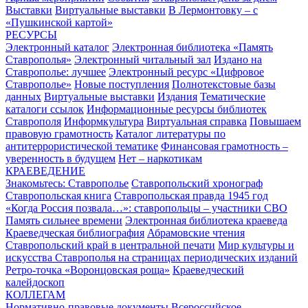
Выставки
Виртуальные выставки
В Лермонтовку – с
«Пушкинской картой»
РЕСУРСЫ
Электронный каталог
Электронная библиотека «Память
Ставрополья»
Электронный читальный зал
Издано на
Ставрополье: лучшее
Электронный ресурс «Цифровое
Ставрополье»
Новые поступления
Полнотекстовые базы
данных
Виртуальные выставки
Издания
Тематические
каталоги ссылок
Информационные ресурсы библиотек
Ставрополя
Информкультура
Виртуальная справка
Повышаем
правовую грамотность
Каталог литературы по
антитеррористической тематике
Финансовая грамотность –
уверенность в будущем
Нет – наркотикам
КРАЕВЕДЕНИЕ
Знакомьтесь: Ставрополье
Ставропольский хронограф
Ставропольская книга
Ставропольская правда 1945 год
«Когда Россия позвала…»: ставропольцы – участники СВО
Память сильнее времени
Электронная библиотека краеведа
Краеведческая библиография
Абрамовские чтения
Ставропольский край в центральной печати
Мир культуры и
искусства Ставрополья на страницах периодических изданий
Ретро-точка «Воронцовская роща»
Краеведческий
калейдоскоп
КОЛЛЕГАМ
Нормативно-правовые документы
Всероссийское