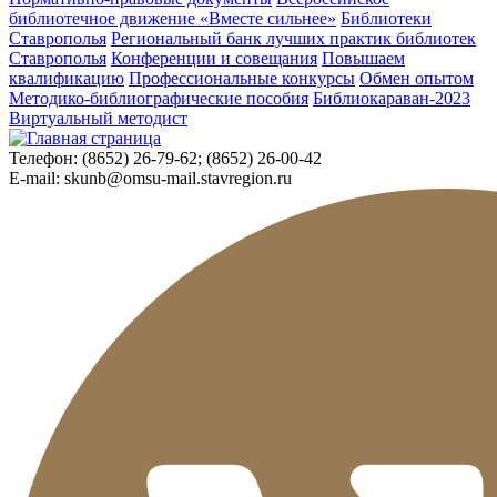
библиотечное движение «Вместе сильнее»
Библиотеки
Ставрополья
Региональный банк лучших практик библиотек
Ставрополья
Конференции и совещания
Повышаем
квалификацию
Профессиональные конкурсы
Обмен опытом
Методико-библиографические пособия
Библиокараван-2023
Виртуальный методист
Телефон:
(8652) 26-79-62; (8652) 26-00-42
E-mail:
skunb@omsu-mail.stavregion.ru