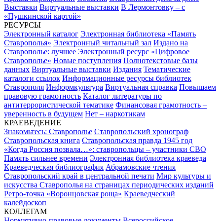
Выставки
Виртуальные выставки
В Лермонтовку – с
«Пушкинской картой»
РЕСУРСЫ
Электронный каталог
Электронная библиотека «Память
Ставрополья»
Электронный читальный зал
Издано на
Ставрополье: лучшее
Электронный ресурс «Цифровое
Ставрополье»
Новые поступления
Полнотекстовые базы
данных
Виртуальные выставки
Издания
Тематические
каталоги ссылок
Информационные ресурсы библиотек
Ставрополя
Информкультура
Виртуальная справка
Повышаем
правовую грамотность
Каталог литературы по
антитеррористической тематике
Финансовая грамотность –
уверенность в будущем
Нет – наркотикам
КРАЕВЕДЕНИЕ
Знакомьтесь: Ставрополье
Ставропольский хронограф
Ставропольская книга
Ставропольская правда 1945 год
«Когда Россия позвала…»: ставропольцы – участники СВО
Память сильнее времени
Электронная библиотека краеведа
Краеведческая библиография
Абрамовские чтения
Ставропольский край в центральной печати
Мир культуры и
искусства Ставрополья на страницах периодических изданий
Ретро-точка «Воронцовская роща»
Краеведческий
калейдоскоп
КОЛЛЕГАМ
Нормативно-правовые документы
Всероссийское