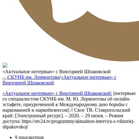
«Актуальное интервью» с Викторией Шпаковской
СКУНБ им. Лермонтова
/
«Актуальное интервью» с
Викторией Шпаковской
«Актуальное интервью» с Викторией Шпаковской:
[интервью
со специалистом СКУНБ им. М. Ю. Лермонтова об онлайн-
эстафете, приуроченной к Международному дню борьбы с
наркоманией и наркобизнесом] // Свое ТВ. Ставропольский
край: [Электронный ресурс]. – 2020. – 29 июня. – Режим
доступа: https://stv24.tv/programmy/aktualnoe-intervyu-s-viktoriej-
shpakovskoj/
9 просмотров