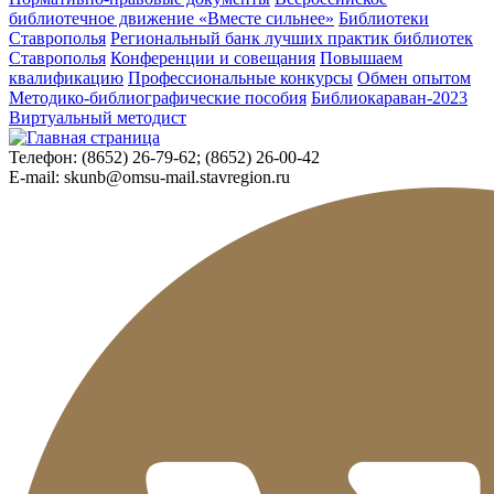
библиотечное движение «Вместе сильнее»
Библиотеки
Ставрополья
Региональный банк лучших практик библиотек
Ставрополья
Конференции и совещания
Повышаем
квалификацию
Профессиональные конкурсы
Обмен опытом
Методико-библиографические пособия
Библиокараван-2023
Виртуальный методист
Телефон:
(8652) 26-79-62; (8652) 26-00-42
E-mail:
skunb@omsu-mail.stavregion.ru