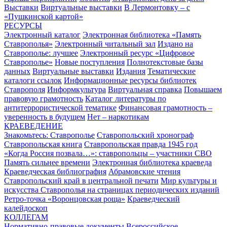
Выставки
Виртуальные выставки
В Лермонтовку – с
«Пушкинской картой»
РЕСУРСЫ
Электронный каталог
Электронная библиотека «Память
Ставрополья»
Электронный читальный зал
Издано на
Ставрополье: лучшее
Электронный ресурс «Цифровое
Ставрополье»
Новые поступления
Полнотекстовые базы
данных
Виртуальные выставки
Издания
Тематические
каталоги ссылок
Информационные ресурсы библиотек
Ставрополя
Информкультура
Виртуальная справка
Повышаем
правовую грамотность
Каталог литературы по
антитеррористической тематике
Финансовая грамотность –
уверенность в будущем
Нет – наркотикам
КРАЕВЕДЕНИЕ
Знакомьтесь: Ставрополье
Ставропольский хронограф
Ставропольская книга
Ставропольская правда 1945 год
«Когда Россия позвала…»: ставропольцы – участники СВО
Память сильнее времени
Электронная библиотека краеведа
Краеведческая библиография
Абрамовские чтения
Ставропольский край в центральной печати
Мир культуры и
искусства Ставрополья на страницах периодических изданий
Ретро-точка «Воронцовская роща»
Краеведческий
калейдоскоп
КОЛЛЕГАМ
Нормативно-правовые документы
Всероссийское