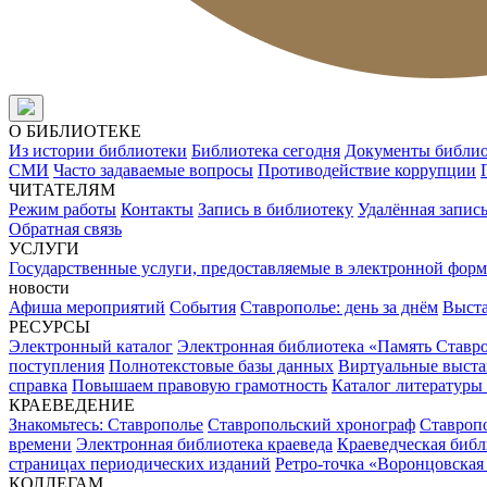
О БИБЛИОТЕКЕ
Из истории библиотеки
Библиотека сегодня
Документы библи
СМИ
Часто задаваемые вопросы
Противодействие коррупции
ЧИТАТЕЛЯМ
Режим работы
Контакты
Запись в библиотеку
Удалённая запис
Обратная связь
УСЛУГИ
Государственные услуги, предоставляемые в электронной форм
новости
Афиша мероприятий
События
Ставрополье: день за днём
Выст
РЕСУРСЫ
Электронный каталог
Электронная библиотека «Память Ставр
поступления
Полнотекстовые базы данных
Виртуальные выста
справка
Повышаем правовую грамотность
Каталог литературы
КРАЕВЕДЕНИЕ
Знакомьтесь: Ставрополье
Ставропольский хронограф
Ставропо
времени
Электронная библиотека краеведа
Краеведческая биб
страницах периодических изданий
Ретро-точка «Воронцовская
КОЛЛЕГАМ