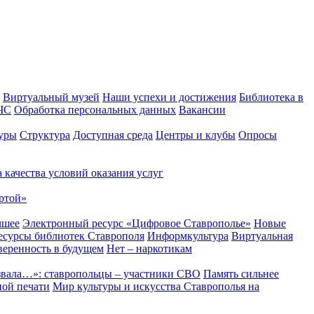
Виртуальный музей
Наши успехи и достижения
Библиотека в
 ЧС
Обработка персональных данных
Вакансии
уры
Структура
Доступная среда
Центры и клубы
Опросы
 качества условий оказания услуг
ртой»
чшее
Электронный ресурс «Цифровое Ставрополье»
Новые
сурсы библиотек Ставрополя
Информкультура
Виртуальная
веренность в будущем
Нет – наркотикам
звала…»: ставропольцы – участники СВО
Память сильнее
ной печати
Мир культуры и искусства Ставрополья на