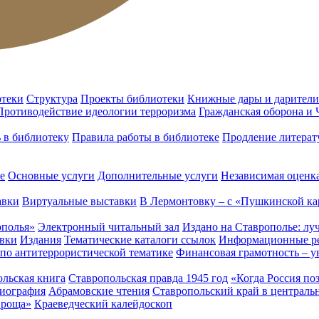
отеки
Структура
Проекты библиотеки
Книжные дары и дарители
Противодействие идеологии терроризма
Гражданская оборона и
ь в библиотеку
Правила работы в библиотеке
Продление литерат
е
Основные услуги
Дополнительные услуги
Независимая оценка
авки
Виртуальные выставки
В Лермонтовку – с «Пушкинской ка
ополья»
Электронный читальный зал
Издано на Ставрополье: лу
вки
Издания
Тематические каталоги ссылок
Информационные ре
 по антитеррористической тематике
Финансовая грамотность – у
льская книга
Ставропольская правда 1945 год
«Когда Россия по
лиография
Абрамовские чтения
Ставропольский край в централь
 роща»
Краеведческий калейдоскоп