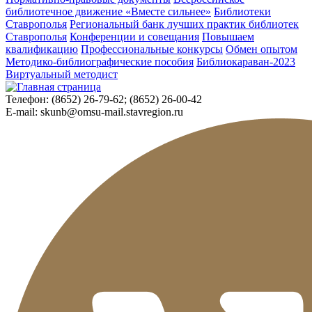
библиотечное движение «Вместе сильнее»
Библиотеки
Ставрополья
Региональный банк лучших практик библиотек
Ставрополья
Конференции и совещания
Повышаем
квалификацию
Профессиональные конкурсы
Обмен опытом
Методико-библиографические пособия
Библиокараван-2023
Виртуальный методист
Телефон:
(8652) 26-79-62; (8652) 26-00-42
E-mail:
skunb@omsu-mail.stavregion.ru