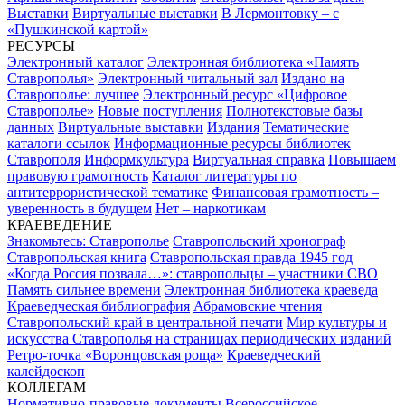
Выставки
Виртуальные выставки
В Лермонтовку – с
«Пушкинской картой»
РЕСУРСЫ
Электронный каталог
Электронная библиотека «Память
Ставрополья»
Электронный читальный зал
Издано на
Ставрополье: лучшее
Электронный ресурс «Цифровое
Ставрополье»
Новые поступления
Полнотекстовые базы
данных
Виртуальные выставки
Издания
Тематические
каталоги ссылок
Информационные ресурсы библиотек
Ставрополя
Информкультура
Виртуальная справка
Повышаем
правовую грамотность
Каталог литературы по
антитеррористической тематике
Финансовая грамотность –
уверенность в будущем
Нет – наркотикам
КРАЕВЕДЕНИЕ
Знакомьтесь: Ставрополье
Ставропольский хронограф
Ставропольская книга
Ставропольская правда 1945 год
«Когда Россия позвала…»: ставропольцы – участники СВО
Память сильнее времени
Электронная библиотека краеведа
Краеведческая библиография
Абрамовские чтения
Ставропольский край в центральной печати
Мир культуры и
искусства Ставрополья на страницах периодических изданий
Ретро-точка «Воронцовская роща»
Краеведческий
калейдоскоп
КОЛЛЕГАМ
Нормативно-правовые документы
Всероссийское