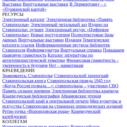
Выставки
Виртуальные выставки
В Лермонтовку – с
«Пушкинской картой»
РЕСУРСЫ
Электронный каталог
Электронная библиотека «Память
Ставрополья»
Электронный читальный зал
Издано на
Ставрополье: лучшее
Электронный ресурс «Цифровое
Ставрополье»
Новые поступления
Полнотекстовые базы
данных
Виртуальные выставки
Издания
Тематические
каталоги ссылок
Информационные ресурсы библиотек
Ставрополя
Информкультура
Виртуальная справка
Повышаем
правовую грамотность
Каталог литературы по
антитеррористической тематике
Финансовая грамотность –
уверенность в будущем
Нет – наркотикам
КРАЕВЕДЕНИЕ
Знакомьтесь: Ставрополье
Ставропольский хронограф
Ставропольская книга
Ставропольская правда 1945 год
«Когда Россия позвала…»: ставропольцы – участники СВО
Память сильнее времени
Электронная библиотека краеведа
Краеведческая библиография
Абрамовские чтения
Ставропольский край в центральной печати
Мир культуры и
искусства Ставрополья на страницах периодических изданий
Ретро-точка «Воронцовская роща»
Краеведческий
калейдоскоп
КОЛЛЕГАМ
Нормативно-правовые документы
Всероссийское