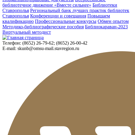
библиотечное движение «Вместе сильнее»
Библиотеки
Ставрополья
Региональный банк лучших практик библиотек
Ставрополья
Конференции и совещания
Повышаем
квалификацию
Профессиональные конкурсы
Обмен опытом
Методико-библиографические пособия
Библиокараван-2023
Виртуальный методист
Телефон:
(8652) 26-79-62; (8652) 26-00-42
E-mail:
skunb@omsu-mail.stavregion.ru