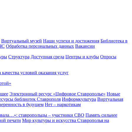
Виртуальный музей
Наши успехи и достижения
Библиотека в
 ЧС
Обработка персональных данных
Вакансии
уры
Структура
Доступная среда
Центры и клубы
Опросы
 качества условий оказания услуг
ртой»
чшее
Электронный ресурс «Цифровое Ставрополье»
Новые
сурсы библиотек Ставрополя
Информкультура
Виртуальная
веренность в будущем
Нет – наркотикам
звала…»: ставропольцы – участники СВО
Память сильнее
ной печати
Мир культуры и искусства Ставрополья на