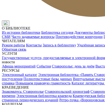
О БИБЛИОТЕКЕ
Из истории библиотеки
Библиотека сегодня
Документы библи
СМИ
Часто задаваемые вопросы
Противодействие коррупции
ЧИТАТЕЛЯМ
Режим работы
Контакты
Запись в библиотеку
Удалённая запис
Обратная связь
УСЛУГИ
Государственные услуги, предоставляемые в электронной форм
новости
Афиша мероприятий
События
Ставрополье: день за днём
Выст
РЕСУРСЫ
Электронный каталог
Электронная библиотека «Память Ставр
поступления
Полнотекстовые базы данных
Виртуальные выста
справка
Повышаем правовую грамотность
Каталог литературы
КРАЕВЕДЕНИЕ
Знакомьтесь: Ставрополье
Ставропольский хронограф
Ставропо
времени
Электронная библиотека краеведа
Краеведческая биб
страницах периодических изданий
Ретро-точка «Воронцовская
КОЛЛЕГАМ