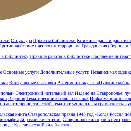
отеки
Структура
Проекты библиотеки
Книжные дары и дарители
Противодействие идеологии терроризма
Гражданская оборона и
ь в библиотеку
Правила работы в библиотеке
Продление литерат
е
Основные услуги
Дополнительные услуги
Независимая оценка
авки
Виртуальные выставки
В Лермонтовку – с «Пушкинской ка
ополья»
Электронный читальный зал
Издано на Ставрополье: лу
вки
Издания
Тематические каталоги ссылок
Информационные ре
 по антитеррористической тематике
Финансовая грамотность – у
льская книга
Ставропольская правда 1945 год
«Когда Россия по
лиография
Абрамовские чтения
Ставропольский край в централь
 роща»
Краеведческий калейдоскоп