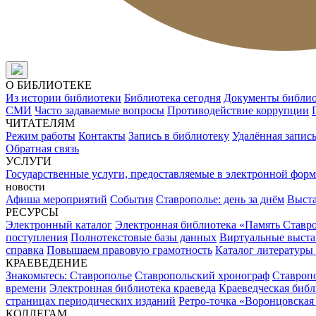
О БИБЛИОТЕКЕ
Из истории библиотеки
Библиотека сегодня
Документы библи
СМИ
Часто задаваемые вопросы
Противодействие коррупции
ЧИТАТЕЛЯМ
Режим работы
Контакты
Запись в библиотеку
Удалённая запис
Обратная связь
УСЛУГИ
Государственные услуги, предоставляемые в электронной форм
новости
Афиша мероприятий
События
Ставрополье: день за днём
Выст
РЕСУРСЫ
Электронный каталог
Электронная библиотека «Память Ставр
поступления
Полнотекстовые базы данных
Виртуальные выста
справка
Повышаем правовую грамотность
Каталог литературы
КРАЕВЕДЕНИЕ
Знакомьтесь: Ставрополье
Ставропольский хронограф
Ставропо
времени
Электронная библиотека краеведа
Краеведческая биб
страницах периодических изданий
Ретро-точка «Воронцовская
КОЛЛЕГАМ