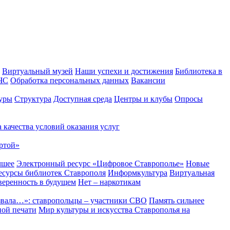
Виртуальный музей
Наши успехи и достижения
Библиотека в
 ЧС
Обработка персональных данных
Вакансии
уры
Структура
Доступная среда
Центры и клубы
Опросы
 качества условий оказания услуг
ртой»
чшее
Электронный ресурс «Цифровое Ставрополье»
Новые
сурсы библиотек Ставрополя
Информкультура
Виртуальная
веренность в будущем
Нет – наркотикам
звала…»: ставропольцы – участники СВО
Память сильнее
ной печати
Мир культуры и искусства Ставрополья на