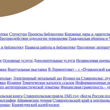
отеки
Структура
Проекты библиотеки
Книжные дары и дарители
Противодействие идеологии терроризма
Гражданская оборона и
ь в библиотеку
Правила работы в библиотеке
Продление литерат
е
Основные услуги
Дополнительные услуги
Независимая оценка
авки
Виртуальные выставки
В Лермонтовку – с «Пушкинской ка
ополья»
Электронный читальный зал
Издано на Ставрополье: лу
вки
Издания
Тематические каталоги ссылок
Информационные ре
 по антитеррористической тематике
Финансовая грамотность – у
льская книга
Ставропольская правда 1945 год
«Когда Россия по
лиография
Абрамовские чтения
Ставропольский край в централь
 роща»
Краеведческий калейдоскоп