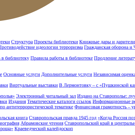
отеки
Структура
Проекты библиотеки
Книжные дары и дарители
Противодействие идеологии терроризма
Гражданская оборона и
ь в библиотеку
Правила работы в библиотеке
Продление литерат
е
Основные услуги
Дополнительные услуги
Независимая оценка
авки
Виртуальные выставки
В Лермонтовку – с «Пушкинской ка
ополья»
Электронный читальный зал
Издано на Ставрополье: лу
вки
Издания
Тематические каталоги ссылок
Информационные ре
 по антитеррористической тематике
Финансовая грамотность – у
льская книга
Ставропольская правда 1945 год
«Когда Россия по
лиография
Абрамовские чтения
Ставропольский край в централь
 роща»
Краеведческий калейдоскоп