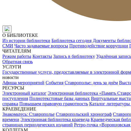
О БИБЛИОТЕКЕ
Из истории библиотеки
Библиотека сегодня
Документы библи
СМИ
Часто задаваемые вопросы
Противодействие коррупции
ЧИТАТЕЛЯМ
Режим работы
Контакты
Запись в библиотеку
Удалённая запис
Обратная связь
УСЛУГИ
Государственные услуги, предоставляемые в электронной форм
новости
Афиша мероприятий
События
Ставрополье: день за днём
Выст
РЕСУРСЫ
Электронный каталог
Электронная библиотека «Память Ставр
поступления
Полнотекстовые базы данных
Виртуальные выста
справка
Повышаем правовую грамотность
Каталог литературы
КРАЕВЕДЕНИЕ
Знакомьтесь: Ставрополье
Ставропольский хронограф
Ставропо
времени
Электронная библиотека краеведа
Краеведческая биб
страницах периодических изданий
Ретро-точка «Воронцовская
КОЛЛЕГАМ