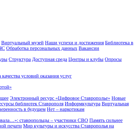
Виртуальный музей
Наши успехи и достижения
Библиотека в
 ЧС
Обработка персональных данных
Вакансии
уры
Структура
Доступная среда
Центры и клубы
Опросы
 качества условий оказания услуг
ртой»
чшее
Электронный ресурс «Цифровое Ставрополье»
Новые
сурсы библиотек Ставрополя
Информкультура
Виртуальная
веренность в будущем
Нет – наркотикам
звала…»: ставропольцы – участники СВО
Память сильнее
ной печати
Мир культуры и искусства Ставрополья на