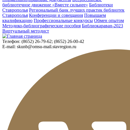
библиотечное движение «Вместе сильнее»
Библиотеки
Ставрополья
Региональный банк лучших практик библиотек
Ставрополья
Конференции и совещания
Повышаем
квалификацию
Профессиональные конкурсы
Обмен опытом
Методико-библиографические пособия
Библиокараван-2023
Виртуальный методист
Телефон:
(8652) 26-79-62; (8652) 26-00-42
E-mail:
skunb@omsu-mail.stavregion.ru