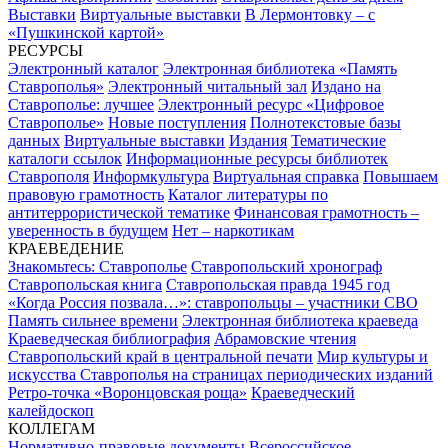
Выставки
Виртуальные выставки
В Лермонтовку – с
«Пушкинской картой»
РЕСУРСЫ
Электронный каталог
Электронная библиотека «Память
Ставрополья»
Электронный читальный зал
Издано на
Ставрополье: лучшее
Электронный ресурс «Цифровое
Ставрополье»
Новые поступления
Полнотекстовые базы
данных
Виртуальные выставки
Издания
Тематические
каталоги ссылок
Информационные ресурсы библиотек
Ставрополя
Информкультура
Виртуальная справка
Повышаем
правовую грамотность
Каталог литературы по
антитеррористической тематике
Финансовая грамотность –
уверенность в будущем
Нет – наркотикам
КРАЕВЕДЕНИЕ
Знакомьтесь: Ставрополье
Ставропольский хронограф
Ставропольская книга
Ставропольская правда 1945 год
«Когда Россия позвала…»: ставропольцы – участники СВО
Память сильнее времени
Электронная библиотека краеведа
Краеведческая библиография
Абрамовские чтения
Ставропольский край в центральной печати
Мир культуры и
искусства Ставрополья на страницах периодических изданий
Ретро-точка «Воронцовская роща»
Краеведческий
калейдоскоп
КОЛЛЕГАМ
Нормативно-правовые документы
Всероссийское