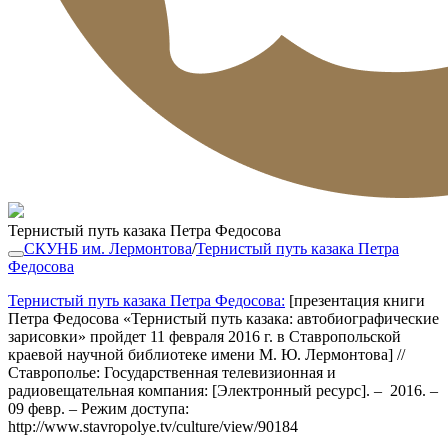
Тернистый путь казака Петра Федосова
СКУНБ им. Лермонтова
/
Тернистый путь казака Петра
Федосова
Тернистый путь казака Петра Федосова:
[презентация книги
Петра Федосова «Тернистый путь казака: автобиографические
зарисовки» пройдет 11 февраля 2016 г. в Ставропольской
краевой научной библиотеке имени М. Ю. Лермонтова] //
Ставрополье: Государственная телевизионная и
радиовещательная компания: [Электронный ресурс]. – 2016. –
09 февр. – Режим доступа:
http://www.stavropolye.tv/culture/view/90184