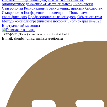
библиотечное движение «Вместе сильнее»
Библиотеки
Ставрополья
Региональный банк лучших практик библиотек
Ставрополья
Конференции и совещания
Повышаем
квалификацию
Профессиональные конкурсы
Обмен опытом
Методико-библиографические пособия
Библиокараван-2023
Виртуальный методист
Телефон:
(8652) 26-79-62; (8652) 26-00-42
E-mail:
skunb@omsu-mail.stavregion.ru