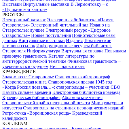
Выставки
Виртуальные выставки
В Лермонтовку – с
«Пушкинской картой»
РЕСУРСЫ
Электронный каталог
Электронная библиотека «Память
Ставрополья»
Электронный читальный зал
Издано на
Ставрополье: лучшее
Электронный ресурс «Цифровое
Ставрополье»
Новые поступления
Полнотекстовые базы
данных
Виртуальные выставки
Издания
Тематические
каталоги ссылок
Информационные ресурсы библиотек
Ставрополя
Информкультура
Виртуальная справка
Повышаем
правовую грамотность
Каталог литературы по
антитеррористической тематике
Финансовая грамотность –
уверенность в будущем
Нет – наркотикам
КРАЕВЕДЕНИЕ
Знакомьтесь: Ставрополье
Ставропольский хронограф
Ставропольская книга
Ставропольская правда 1945 год
«Когда Россия позвала…»: ставропольцы – участники СВО
Память сильнее времени
Электронная библиотека краеведа
Краеведческая библиография
Абрамовские чтения
Ставропольский край в центральной печати
Мир культуры и
искусства Ставрополья на страницах периодических изданий
Ретро-точка «Воронцовская роща»
Краеведческий
калейдоскоп
КОЛЛЕГАМ
Нормативно-правовые документы
Всероссийское