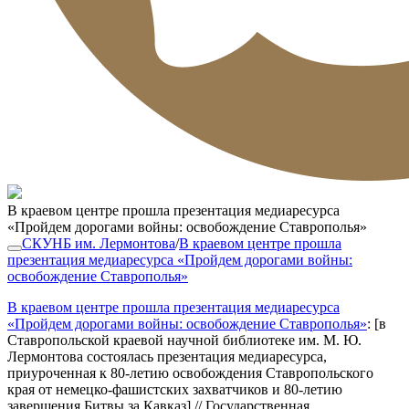
В краевом центре прошла презентация медиаресурса
«Пройдем дорогами войны: освобождение Ставрополья»
СКУНБ им. Лермонтова
/
В краевом центре прошла
презентация медиаресурса «Пройдем дорогами войны:
освобождение Ставрополья»
В краевом центре прошла презентация медиаресурса
«Пройдем дорогами войны: освобождение Ставрополья»
: [в
Ставропольской краевой научной библиотеке им. М. Ю.
Лермонтова состоялась презентация медиаресурса,
приуроченная к 80-летию освобождения Ставропольского
края от немецко-фашистских захватчиков и 80-летию
завершения Битвы за Кавказ] // Государственная