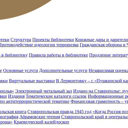
отеки
Структура
Проекты библиотеки
Книжные дары и дарители
Противодействие идеологии терроризма
Гражданская оборона и
ь в библиотеку
Правила работы в библиотеке
Продление литерат
е
Основные услуги
Дополнительные услуги
Независимая оценка
авки
Виртуальные выставки
В Лермонтовку – с «Пушкинской ка
ополья»
Электронный читальный зал
Издано на Ставрополье: лу
вки
Издания
Тематические каталоги ссылок
Информационные ре
 по антитеррористической тематике
Финансовая грамотность – у
льская книга
Ставропольская правда 1945 год
«Когда Россия по
лиография
Абрамовские чтения
Ставропольский край в централь
 роща»
Краеведческий калейдоскоп