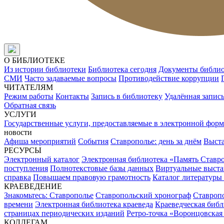
О БИБЛИОТЕКЕ
Из истории библиотеки
Библиотека сегодня
Документы библи
СМИ
Часто задаваемые вопросы
Противодействие коррупции
ЧИТАТЕЛЯМ
Режим работы
Контакты
Запись в библиотеку
Удалённая запис
Обратная связь
УСЛУГИ
Государственные услуги, предоставляемые в электронной форм
новости
Афиша мероприятий
События
Ставрополье: день за днём
Выст
РЕСУРСЫ
Электронный каталог
Электронная библиотека «Память Ставр
поступления
Полнотекстовые базы данных
Виртуальные выста
справка
Повышаем правовую грамотность
Каталог литературы
КРАЕВЕДЕНИЕ
Знакомьтесь: Ставрополье
Ставропольский хронограф
Ставропо
времени
Электронная библиотека краеведа
Краеведческая биб
страницах периодических изданий
Ретро-точка «Воронцовская
КОЛЛЕГАМ