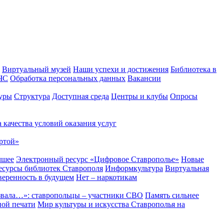
Виртуальный музей
Наши успехи и достижения
Библиотека в
 ЧС
Обработка персональных данных
Вакансии
уры
Структура
Доступная среда
Центры и клубы
Опросы
 качества условий оказания услуг
ртой»
чшее
Электронный ресурс «Цифровое Ставрополье»
Новые
сурсы библиотек Ставрополя
Информкультура
Виртуальная
веренность в будущем
Нет – наркотикам
звала…»: ставропольцы – участники СВО
Память сильнее
ной печати
Мир культуры и искусства Ставрополья на