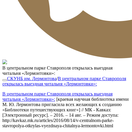
В центральном парке Ставрополя открылась выездная
читальня «Лермонтовки»:
СКУНБ им. Лермонтова
/
В центральном парке Ставрополя
открылась выездная читальня «Лермонтовки»:
В центральном парке Ставрополя открылась выездная
читальня «Лермонтовки»:
[краевая научная библиотека имени
М. Ю. Лермонтова пригласила всех желающих к созданию
«Библиотеки путешествующих книг»] // МК - Кавказ:
[Электронный ресурс]. – 2016. – 14 авг. – Режим доступа:
http://kavkaz.mk.ru/articles/2016/08/14/v-centralnom-parke-
stavropolya-otkrylas-vyezdnaya-chitalnya-lermontovki.html