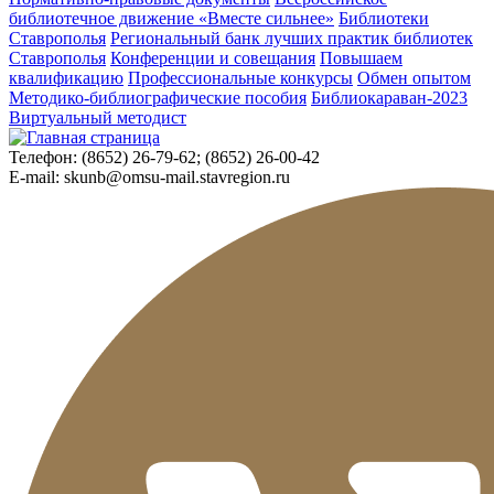
библиотечное движение «Вместе сильнее»
Библиотеки
Ставрополья
Региональный банк лучших практик библиотек
Ставрополья
Конференции и совещания
Повышаем
квалификацию
Профессиональные конкурсы
Обмен опытом
Методико-библиографические пособия
Библиокараван-2023
Виртуальный методист
Телефон:
(8652) 26-79-62; (8652) 26-00-42
E-mail:
skunb@omsu-mail.stavregion.ru