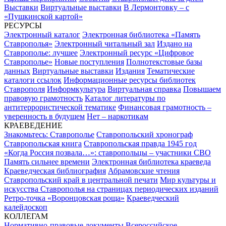
Выставки
Виртуальные выставки
В Лермонтовку – с
«Пушкинской картой»
РЕСУРСЫ
Электронный каталог
Электронная библиотека «Память
Ставрополья»
Электронный читальный зал
Издано на
Ставрополье: лучшее
Электронный ресурс «Цифровое
Ставрополье»
Новые поступления
Полнотекстовые базы
данных
Виртуальные выставки
Издания
Тематические
каталоги ссылок
Информационные ресурсы библиотек
Ставрополя
Информкультура
Виртуальная справка
Повышаем
правовую грамотность
Каталог литературы по
антитеррористической тематике
Финансовая грамотность –
уверенность в будущем
Нет – наркотикам
КРАЕВЕДЕНИЕ
Знакомьтесь: Ставрополье
Ставропольский хронограф
Ставропольская книга
Ставропольская правда 1945 год
«Когда Россия позвала…»: ставропольцы – участники СВО
Память сильнее времени
Электронная библиотека краеведа
Краеведческая библиография
Абрамовские чтения
Ставропольский край в центральной печати
Мир культуры и
искусства Ставрополья на страницах периодических изданий
Ретро-точка «Воронцовская роща»
Краеведческий
калейдоскоп
КОЛЛЕГАМ
Нормативно-правовые документы
Всероссийское