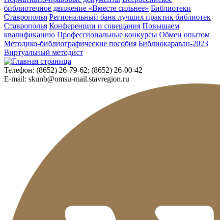
библиотечное движение «Вместе сильнее»
Библиотеки
Ставрополья
Региональный банк лучших практик библиотек
Ставрополья
Конференции и совещания
Повышаем
квалификацию
Профессиональные конкурсы
Обмен опытом
Методико-библиографические пособия
Библиокараван-2023
Виртуальный методист
Телефон:
(8652) 26-79-62; (8652) 26-00-42
E-mail:
skunb@omsu-mail.stavregion.ru