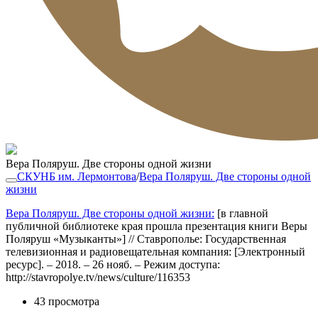
Вера Поляруш. Две стороны одной жизни
СКУНБ им. Лермонтова
/
Вера Поляруш. Две стороны одной
жизни
Вера Поляруш. Две стороны одной жизни:
[в главной
публичной библиотеке края прошла презентация книги Веры
Поляруш «Музыканты»] // Ставрополье: Государственная
телевизионная и радиовещательная компания: [Электронный
ресурс]. – 2018. – 26 нояб. – Режим доступа:
http://stavropolye.tv/news/culture/116353
43 просмотра