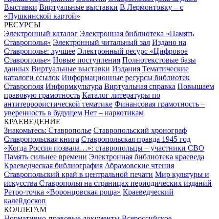
Выставки
Виртуальные выставки
В Лермонтовку – с
«Пушкинской картой»
РЕСУРСЫ
Электронный каталог
Электронная библиотека «Память
Ставрополья»
Электронный читальный зал
Издано на
Ставрополье: лучшее
Электронный ресурс «Цифровое
Ставрополье»
Новые поступления
Полнотекстовые базы
данных
Виртуальные выставки
Издания
Тематические
каталоги ссылок
Информационные ресурсы библиотек
Ставрополя
Информкультура
Виртуальная справка
Повышаем
правовую грамотность
Каталог литературы по
антитеррористической тематике
Финансовая грамотность –
уверенность в будущем
Нет – наркотикам
КРАЕВЕДЕНИЕ
Знакомьтесь: Ставрополье
Ставропольский хронограф
Ставропольская книга
Ставропольская правда 1945 год
«Когда Россия позвала…»: ставропольцы – участники СВО
Память сильнее времени
Электронная библиотека краеведа
Краеведческая библиография
Абрамовские чтения
Ставропольский край в центральной печати
Мир культуры и
искусства Ставрополья на страницах периодических изданий
Ретро-точка «Воронцовская роща»
Краеведческий
калейдоскоп
КОЛЛЕГАМ
Нормативно-правовые документы
Всероссийское