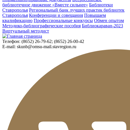
библиотечное движение «Вместе сильнее»
Библиотеки
Ставрополья
Региональный банк лучших практик библиотек
Ставрополья
Конференции и совещания
Повышаем
квалификацию
Профессиональные конкурсы
Обмен опытом
Методико-библиографические пособия
Библиокараван-2023
Виртуальный методист
Телефон:
(8652) 26-79-62; (8652) 26-00-42
E-mail:
skunb@omsu-mail.stavregion.ru