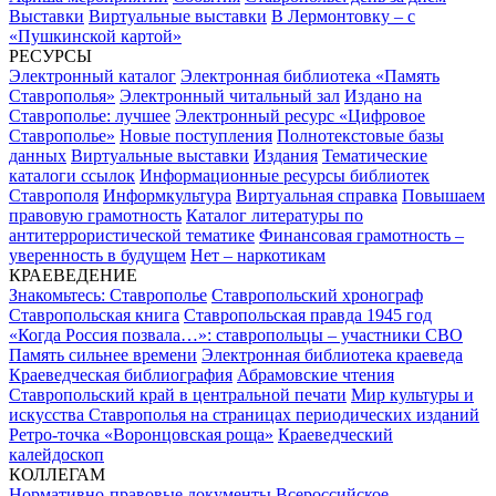
Выставки
Виртуальные выставки
В Лермонтовку – с
«Пушкинской картой»
РЕСУРСЫ
Электронный каталог
Электронная библиотека «Память
Ставрополья»
Электронный читальный зал
Издано на
Ставрополье: лучшее
Электронный ресурс «Цифровое
Ставрополье»
Новые поступления
Полнотекстовые базы
данных
Виртуальные выставки
Издания
Тематические
каталоги ссылок
Информационные ресурсы библиотек
Ставрополя
Информкультура
Виртуальная справка
Повышаем
правовую грамотность
Каталог литературы по
антитеррористической тематике
Финансовая грамотность –
уверенность в будущем
Нет – наркотикам
КРАЕВЕДЕНИЕ
Знакомьтесь: Ставрополье
Ставропольский хронограф
Ставропольская книга
Ставропольская правда 1945 год
«Когда Россия позвала…»: ставропольцы – участники СВО
Память сильнее времени
Электронная библиотека краеведа
Краеведческая библиография
Абрамовские чтения
Ставропольский край в центральной печати
Мир культуры и
искусства Ставрополья на страницах периодических изданий
Ретро-точка «Воронцовская роща»
Краеведческий
калейдоскоп
КОЛЛЕГАМ
Нормативно-правовые документы
Всероссийское