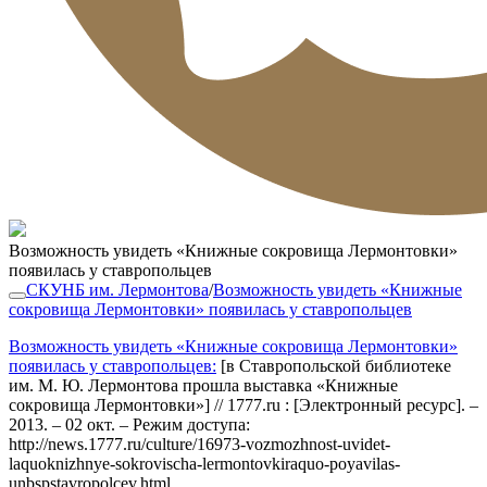
Возможность увидеть «Книжные сокровища Лермонтовки»
появилась у ставропольцев
СКУНБ им. Лермонтова
/
Возможность увидеть «Книжные
сокровища Лермонтовки» появилась у ставропольцев
Возможность увидеть «Книжные сокровища Лермонтовки»
появилась у ставропольцев:
[в Ставропольской библиотеке
им. М. Ю. Лермонтова прошла выставка «Книжные
сокровища Лермонтовки»] // 1777.ru : [Электронный ресурс]. –
2013. – 02 окт. – Режим доступа:
http://news.1777.ru/culture/16973-vozmozhnost-uvidet-
laquoknizhnye-sokrovischa-lermontovkiraquo-poyavilas-
unbspstavropolcev.html.