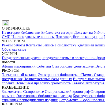
О БИБЛИОТЕКЕ
Из истории библиотеки
Библиотека сегодня
Документы библи
СМИ
Часто задаваемые вопросы
Противодействие коррупции
ЧИТАТЕЛЯМ
Режим работы
Контакты
Запись в библиотеку
Удалённая запис
Обратная связь
УСЛУГИ
Государственные услуги, предоставляемые в электронной форм
новости
Афиша мероприятий
События
Ставрополье: день за днём
Выст
РЕСУРСЫ
Электронный каталог
Электронная библиотека «Память Ставр
поступления
Полнотекстовые базы данных
Виртуальные выста
справка
Повышаем правовую грамотность
Каталог литературы
КРАЕВЕДЕНИЕ
Знакомьтесь: Ставрополье
Ставропольский хронограф
Ставропо
времени
Электронная библиотека краеведа
Краеведческая биб
страницах периодических изданий
Ретро-точка «Воронцовская
КОЛЛЕГАМ