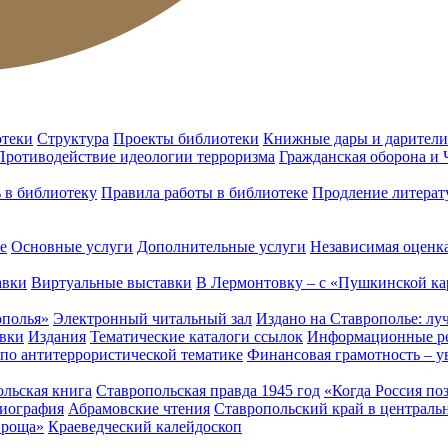
отеки
Структура
Проекты библиотеки
Книжные дары и дарители
Противодействие идеологии терроризма
Гражданская оборона и
ь в библиотеку
Правила работы в библиотеке
Продление литерат
е
Основные услуги
Дополнительные услуги
Независимая оценка
авки
Виртуальные выставки
В Лермонтовку – с «Пушкинской ка
ополья»
Электронный читальный зал
Издано на Ставрополье: лу
вки
Издания
Тематические каталоги ссылок
Информационные ре
 по антитеррористической тематике
Финансовая грамотность – у
льская книга
Ставропольская правда 1945 год
«Когда Россия по
лиография
Абрамовские чтения
Ставропольский край в централь
 роща»
Краеведческий калейдоскоп