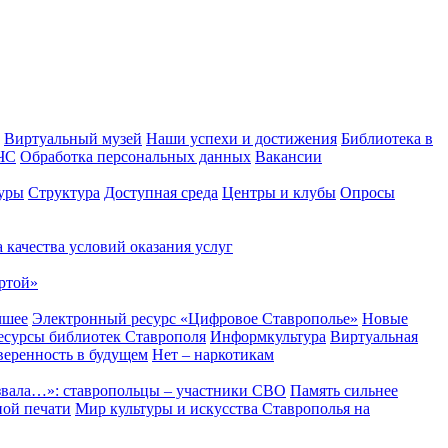
Виртуальный музей
Наши успехи и достижения
Библиотека в
 ЧС
Обработка персональных данных
Вакансии
уры
Структура
Доступная среда
Центры и клубы
Опросы
 качества условий оказания услуг
ртой»
чшее
Электронный ресурс «Цифровое Ставрополье»
Новые
сурсы библиотек Ставрополя
Информкультура
Виртуальная
веренность в будущем
Нет – наркотикам
звала…»: ставропольцы – участники СВО
Память сильнее
ной печати
Мир культуры и искусства Ставрополья на