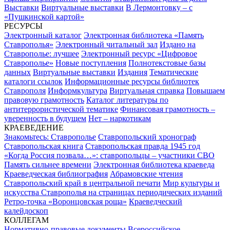
Выставки
Виртуальные выставки
В Лермонтовку – с
«Пушкинской картой»
РЕСУРСЫ
Электронный каталог
Электронная библиотека «Память
Ставрополья»
Электронный читальный зал
Издано на
Ставрополье: лучшее
Электронный ресурс «Цифровое
Ставрополье»
Новые поступления
Полнотекстовые базы
данных
Виртуальные выставки
Издания
Тематические
каталоги ссылок
Информационные ресурсы библиотек
Ставрополя
Информкультура
Виртуальная справка
Повышаем
правовую грамотность
Каталог литературы по
антитеррористической тематике
Финансовая грамотность –
уверенность в будущем
Нет – наркотикам
КРАЕВЕДЕНИЕ
Знакомьтесь: Ставрополье
Ставропольский хронограф
Ставропольская книга
Ставропольская правда 1945 год
«Когда Россия позвала…»: ставропольцы – участники СВО
Память сильнее времени
Электронная библиотека краеведа
Краеведческая библиография
Абрамовские чтения
Ставропольский край в центральной печати
Мир культуры и
искусства Ставрополья на страницах периодических изданий
Ретро-точка «Воронцовская роща»
Краеведческий
калейдоскоп
КОЛЛЕГАМ
Нормативно-правовые документы
Всероссийское