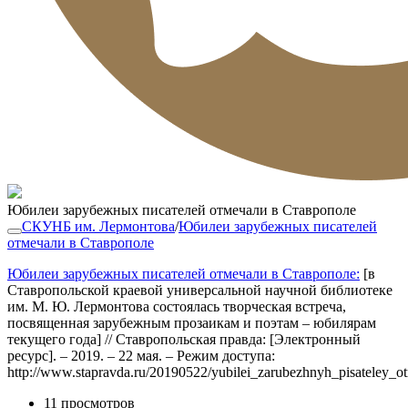
Юбилеи зарубежных писателей отмечали в Ставрополе
СКУНБ им. Лермонтова
/
Юбилеи зарубежных писателей
отмечали в Ставрополе
Юбилеи зарубежных писателей отмечали в Ставрополе:
[в
Ставропольской краевой универсальной научной библиотеке
им. М. Ю. Лермонтова состоялась творческая встреча,
посвященная зарубежным прозаикам и поэтам – юбилярам
текущего года] // Ставропольская правда: [Электронный
ресурс]. – 2019. – 22 мая. – Режим доступа:
http://www.stapravda.ru/20190522/yubilei_zarubezhnyh_pisateley_o
11 просмотров