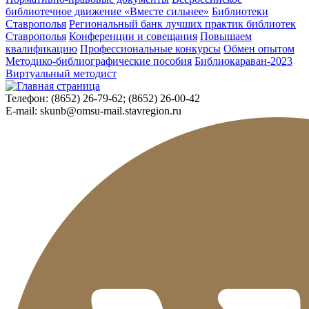
библиотечное движение «Вместе сильнее»
Библиотеки
Ставрополья
Региональный банк лучших практик библиотек
Ставрополья
Конференции и совещания
Повышаем
квалификацию
Профессиональные конкурсы
Обмен опытом
Методико-библиографические пособия
Библиокараван-2023
Виртуальный методист
Телефон:
(8652) 26-79-62; (8652) 26-00-42
E-mail:
skunb@omsu-mail.stavregion.ru