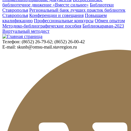
библиотечное движение «Вместе сильнее»
Библиотеки
Ставрополья
Региональный банк лучших практик библиотек
Ставрополья
Конференции и совещания
Повышаем
квалификацию
Профессиональные конкурсы
Обмен опытом
Методико-библиографические пособия
Библиокараван-2023
Виртуальный методист
Телефон:
(8652) 26-79-62; (8652) 26-00-42
E-mail:
skunb@omsu-mail.stavregion.ru