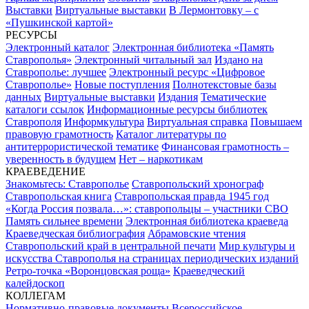
Выставки
Виртуальные выставки
В Лермонтовку – с
«Пушкинской картой»
РЕСУРСЫ
Электронный каталог
Электронная библиотека «Память
Ставрополья»
Электронный читальный зал
Издано на
Ставрополье: лучшее
Электронный ресурс «Цифровое
Ставрополье»
Новые поступления
Полнотекстовые базы
данных
Виртуальные выставки
Издания
Тематические
каталоги ссылок
Информационные ресурсы библиотек
Ставрополя
Информкультура
Виртуальная справка
Повышаем
правовую грамотность
Каталог литературы по
антитеррористической тематике
Финансовая грамотность –
уверенность в будущем
Нет – наркотикам
КРАЕВЕДЕНИЕ
Знакомьтесь: Ставрополье
Ставропольский хронограф
Ставропольская книга
Ставропольская правда 1945 год
«Когда Россия позвала…»: ставропольцы – участники СВО
Память сильнее времени
Электронная библиотека краеведа
Краеведческая библиография
Абрамовские чтения
Ставропольский край в центральной печати
Мир культуры и
искусства Ставрополья на страницах периодических изданий
Ретро-точка «Воронцовская роща»
Краеведческий
калейдоскоп
КОЛЛЕГАМ
Нормативно-правовые документы
Всероссийское