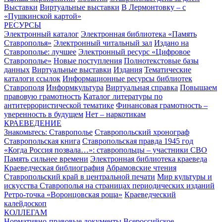
Выставки
Виртуальные выставки
В Лермонтовку – с
«Пушкинской картой»
РЕСУРСЫ
Электронный каталог
Электронная библиотека «Память
Ставрополья»
Электронный читальный зал
Издано на
Ставрополье: лучшее
Электронный ресурс «Цифровое
Ставрополье»
Новые поступления
Полнотекстовые базы
данных
Виртуальные выставки
Издания
Тематические
каталоги ссылок
Информационные ресурсы библиотек
Ставрополя
Информкультура
Виртуальная справка
Повышаем
правовую грамотность
Каталог литературы по
антитеррористической тематике
Финансовая грамотность –
уверенность в будущем
Нет – наркотикам
КРАЕВЕДЕНИЕ
Знакомьтесь: Ставрополье
Ставропольский хронограф
Ставропольская книга
Ставропольская правда 1945 год
«Когда Россия позвала…»: ставропольцы – участники СВО
Память сильнее времени
Электронная библиотека краеведа
Краеведческая библиография
Абрамовские чтения
Ставропольский край в центральной печати
Мир культуры и
искусства Ставрополья на страницах периодических изданий
Ретро-точка «Воронцовская роща»
Краеведческий
калейдоскоп
КОЛЛЕГАМ
Нормативно-правовые документы
Всероссийское