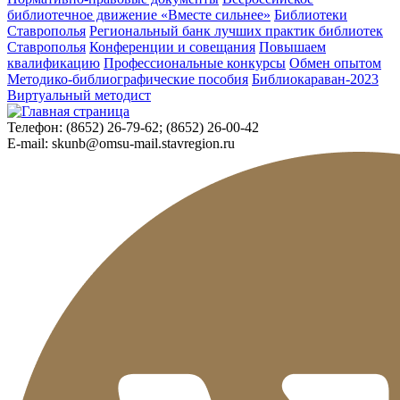
библиотечное движение «Вместе сильнее»
Библиотеки
Ставрополья
Региональный банк лучших практик библиотек
Ставрополья
Конференции и совещания
Повышаем
квалификацию
Профессиональные конкурсы
Обмен опытом
Методико-библиографические пособия
Библиокараван-2023
Виртуальный методист
Телефон:
(8652) 26-79-62; (8652) 26-00-42
E-mail:
skunb@omsu-mail.stavregion.ru