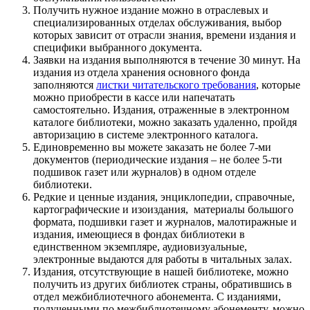
Получить нужное издание можно в отраслевых и
специализированных отделах обслуживания, выбор
которых зависит от отрасли знания, времени издания и
специфики выбранного документа.
Заявки на издания выполняются в течение 30 минут. На
издания из отдела хранения основного фонда
заполняются
листки читательского требования
, которые
можно приобрести в кассе или напечатать
самостоятельно. Издания, отраженные в электронном
каталоге библиотеки, можно заказать удаленно, пройдя
авторизацию в системе электронного каталога.
Единовременно вы можете заказать не более 7-ми
документов (периодические издания – не более 5-ти
подшивок газет или журналов) в одном отделе
библиотеки.
Редкие и ценные издания, энциклопедии, справочные,
картографические и изоиздания, материалы большого
формата, подшивки газет и журналов, малотиражные и
издания, имеющиеся в фондах библиотеки в
единственном экземпляре, аудиовизуальные,
электронные выдаются для работы в читальных залах.
Издания, отсутствующие в нашей библиотеке, можно
получить из других библиотек страны, обратившись в
отдел межбиблиотечного абонемента. С изданиями,
полученными по межбиблиотечному абонементу, можно