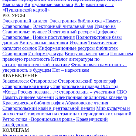
Выставки
Виртуальные выставки
В Лермонтовку – с
«Пушкинской картой»
РЕСУРСЫ
Электронный каталог
Электронная библиотека «Память
Ставрополья»
Электронный читальный зал
Издано на
Ставрополье: лучшее
Электронный ресурс «Цифровое
Ставрополье»
Новые поступления
Полнотекстовые базы
данных
Виртуальные выставки
Издания
Тематические
каталоги ссылок
Информационные ресурсы библиотек
Ставрополя
Информкультура
Виртуальная справка
Повышаем
правовую грамотность
Каталог литературы по
антитеррористической тематике
Финансовая грамотность –
уверенность в будущем
Нет – наркотикам
КРАЕВЕДЕНИЕ
Знакомьтесь: Ставрополье
Ставропольский хронограф
Ставропольская книга
Ставропольская правда 1945 год
«Когда Россия позвала…»: ставропольцы – участники СВО
Память сильнее времени
Электронная библиотека краеведа
Краеведческая библиография
Абрамовские чтения
Ставропольский край в центральной печати
Мир культуры и
искусства Ставрополья на страницах периодических изданий
Ретро-точка «Воронцовская роща»
Краеведческий
калейдоскоп
КОЛЛЕГАМ
Нормативно-правовые документы
Всероссийское