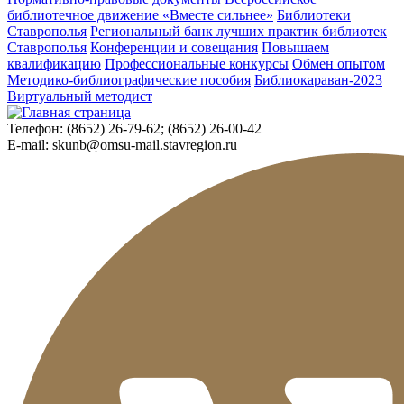
библиотечное движение «Вместе сильнее»
Библиотеки
Ставрополья
Региональный банк лучших практик библиотек
Ставрополья
Конференции и совещания
Повышаем
квалификацию
Профессиональные конкурсы
Обмен опытом
Методико-библиографические пособия
Библиокараван-2023
Виртуальный методист
Телефон:
(8652) 26-79-62; (8652) 26-00-42
E-mail:
skunb@omsu-mail.stavregion.ru