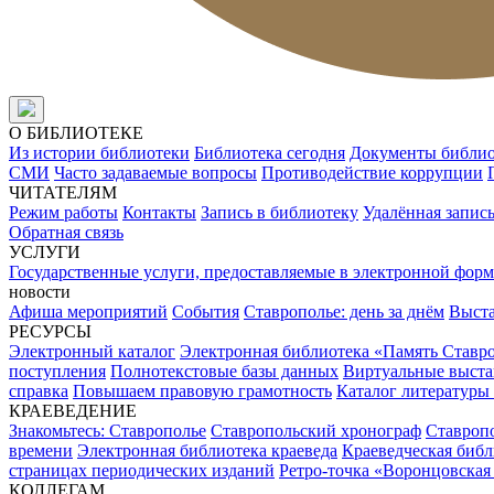
О БИБЛИОТЕКЕ
Из истории библиотеки
Библиотека сегодня
Документы библи
СМИ
Часто задаваемые вопросы
Противодействие коррупции
ЧИТАТЕЛЯМ
Режим работы
Контакты
Запись в библиотеку
Удалённая запис
Обратная связь
УСЛУГИ
Государственные услуги, предоставляемые в электронной форм
новости
Афиша мероприятий
События
Ставрополье: день за днём
Выст
РЕСУРСЫ
Электронный каталог
Электронная библиотека «Память Ставр
поступления
Полнотекстовые базы данных
Виртуальные выста
справка
Повышаем правовую грамотность
Каталог литературы
КРАЕВЕДЕНИЕ
Знакомьтесь: Ставрополье
Ставропольский хронограф
Ставропо
времени
Электронная библиотека краеведа
Краеведческая биб
страницах периодических изданий
Ретро-точка «Воронцовская
КОЛЛЕГАМ