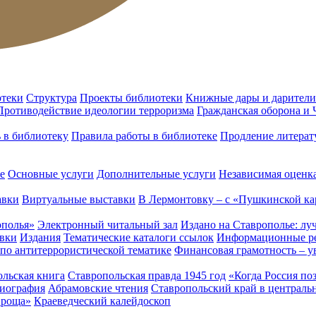
отеки
Структура
Проекты библиотеки
Книжные дары и дарители
Противодействие идеологии терроризма
Гражданская оборона и
ь в библиотеку
Правила работы в библиотеке
Продление литерат
е
Основные услуги
Дополнительные услуги
Независимая оценка
авки
Виртуальные выставки
В Лермонтовку – с «Пушкинской ка
ополья»
Электронный читальный зал
Издано на Ставрополье: лу
вки
Издания
Тематические каталоги ссылок
Информационные ре
 по антитеррористической тематике
Финансовая грамотность – у
льская книга
Ставропольская правда 1945 год
«Когда Россия по
лиография
Абрамовские чтения
Ставропольский край в централь
 роща»
Краеведческий калейдоскоп