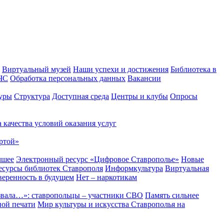
Виртуальный музей
Наши успехи и достижения
Библиотека в
 ЧС
Обработка персональных данных
Вакансии
уры
Структура
Доступная среда
Центры и клубы
Опросы
 качества условий оказания услуг
ртой»
чшее
Электронный ресурс «Цифровое Ставрополье»
Новые
сурсы библиотек Ставрополя
Информкультура
Виртуальная
веренность в будущем
Нет – наркотикам
звала…»: ставропольцы – участники СВО
Память сильнее
ной печати
Мир культуры и искусства Ставрополья на