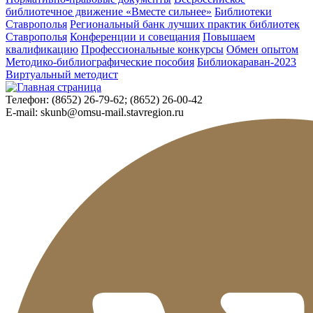
библиотечное движение «Вместе сильнее»
Библиотеки
Ставрополья
Региональный банк лучших практик библиотек
Ставрополья
Конференции и совещания
Повышаем
квалификацию
Профессиональные конкурсы
Обмен опытом
Методико-библиографические пособия
Библиокараван-2023
Виртуальный методист
Телефон:
(8652) 26-79-62; (8652) 26-00-42
E-mail:
skunb@omsu-mail.stavregion.ru