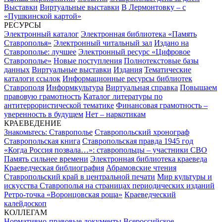
Выставки
Виртуальные выставки
В Лермонтовку – с
«Пушкинской картой»
РЕСУРСЫ
Электронный каталог
Электронная библиотека «Память
Ставрополья»
Электронный читальный зал
Издано на
Ставрополье: лучшее
Электронный ресурс «Цифровое
Ставрополье»
Новые поступления
Полнотекстовые базы
данных
Виртуальные выставки
Издания
Тематические
каталоги ссылок
Информационные ресурсы библиотек
Ставрополя
Информкультура
Виртуальная справка
Повышаем
правовую грамотность
Каталог литературы по
антитеррористической тематике
Финансовая грамотность –
уверенность в будущем
Нет – наркотикам
КРАЕВЕДЕНИЕ
Знакомьтесь: Ставрополье
Ставропольский хронограф
Ставропольская книга
Ставропольская правда 1945 год
«Когда Россия позвала…»: ставропольцы – участники СВО
Память сильнее времени
Электронная библиотека краеведа
Краеведческая библиография
Абрамовские чтения
Ставропольский край в центральной печати
Мир культуры и
искусства Ставрополья на страницах периодических изданий
Ретро-точка «Воронцовская роща»
Краеведческий
калейдоскоп
КОЛЛЕГАМ
Нормативно-правовые документы
Всероссийское